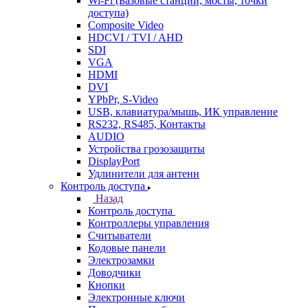
Wi-Fi (Базовые станции, мосты, точки
доступа)
Composite Video
HDCVI / TVI / AHD
SDI
VGA
HDMI
DVI
YPbPr, S-Video
USB, клавиатура/мышь, ИК управление
RS232, RS485, Контакты
AUDIO
Устройства грозозащиты
DisplayPort
Удлинители для антенн
Контроль доступа
Назад
Контроль доступа
Контроллеры управления
Считыватели
Кодовые панели
Электрозамки
Доводчики
Кнопки
Электронные ключи