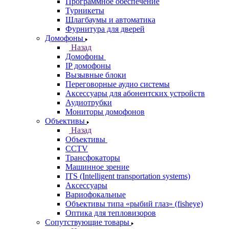
Программное обеспечение
Турникеты
Шлагбаумы и автоматика
Фурнитура для дверей
Домофоны
Назад
Домофоны
IP домофоны
Вызывные блоки
Переговорные аудио системы
Аксессуары для абонентских устройств
Аудиотрубки
Мониторы домофонов
Объективы
Назад
Объективы
CCTV
Трансфокаторы
Машинное зрение
ITS (Intelligent transportation systems)
Аксессуары
Вариофокальные
Объективы типа «рыбий глаз» (fisheye)
Оптика для тепловизоров
Сопутствующие товары