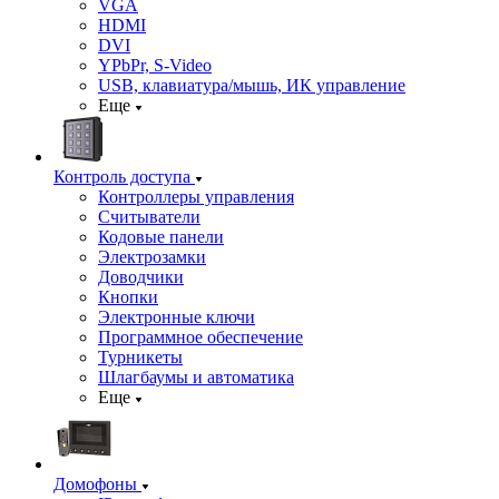
VGA
HDMI
DVI
YPbPr, S-Video
USB, клавиатура/мышь, ИК управление
Еще
Контроль доступа
Контроллеры управления
Считыватели
Кодовые панели
Электрозамки
Доводчики
Кнопки
Электронные ключи
Программное обеспечение
Турникеты
Шлагбаумы и автоматика
Еще
Домофоны