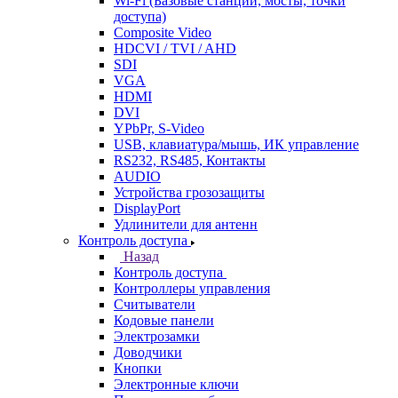
Wi-Fi (Базовые станции, мосты, точки
доступа)
Composite Video
HDCVI / TVI / AHD
SDI
VGA
HDMI
DVI
YPbPr, S-Video
USB, клавиатура/мышь, ИК управление
RS232, RS485, Контакты
AUDIO
Устройства грозозащиты
DisplayPort
Удлинители для антенн
Контроль доступа
Назад
Контроль доступа
Контроллеры управления
Считыватели
Кодовые панели
Электрозамки
Доводчики
Кнопки
Электронные ключи