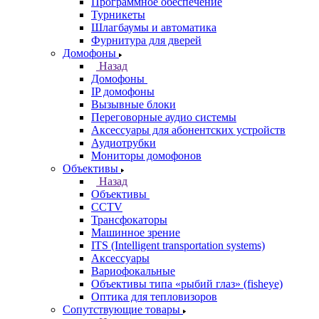
Программное обеспечение
Турникеты
Шлагбаумы и автоматика
Фурнитура для дверей
Домофоны
Назад
Домофоны
IP домофоны
Вызывные блоки
Переговорные аудио системы
Аксессуары для абонентских устройств
Аудиотрубки
Мониторы домофонов
Объективы
Назад
Объективы
CCTV
Трансфокаторы
Машинное зрение
ITS (Intelligent transportation systems)
Аксессуары
Вариофокальные
Объективы типа «рыбий глаз» (fisheye)
Оптика для тепловизоров
Сопутствующие товары