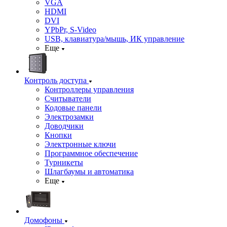
VGA
HDMI
DVI
YPbPr, S-Video
USB, клавиатура/мышь, ИК управление
Еще
Контроль доступа
Контроллеры управления
Считыватели
Кодовые панели
Электрозамки
Доводчики
Кнопки
Электронные ключи
Программное обеспечение
Турникеты
Шлагбаумы и автоматика
Еще
Домофоны