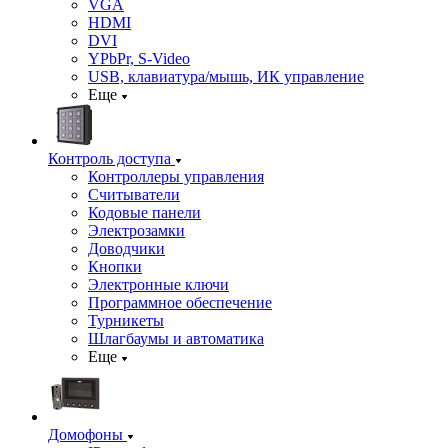
VGA
HDMI
DVI
YPbPr, S-Video
USB, клавиатура/мышь, ИК управление
Еще
Контроль доступа
Контроллеры управления
Считыватели
Кодовые панели
Электрозамки
Доводчики
Кнопки
Электронные ключи
Программное обеспечение
Турникеты
Шлагбаумы и автоматика
Еще
Домофоны