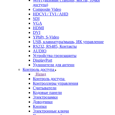
Wi-Fi (Базовые станции, мосты, точки
доступа)
Composite Video
HDCVI / TVI / AHD
SDI
VGA
HDMI
DVI
YPbPr, S-Video
USB, клавиатура/мышь, ИК управление
RS232, RS485, Контакты
AUDIO
Устройства грозозащиты
DisplayPort
Удлинители для антенн
Контроль доступа
Назад
Контроль доступа
Контроллеры управления
Считыватели
Кодовые панели
Электрозамки
Доводчики
Кнопки
Электронные ключи