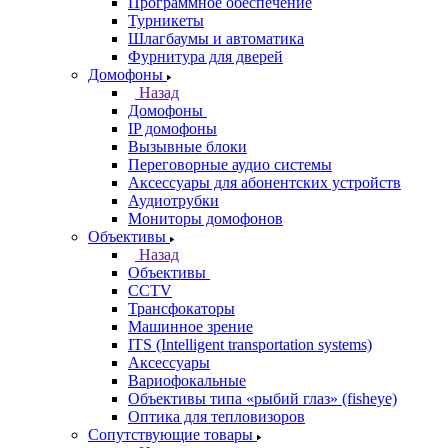
Программное обеспечение
Турникеты
Шлагбаумы и автоматика
Фурнитура для дверей
Домофоны
Назад
Домофоны
IP домофоны
Вызывные блоки
Переговорные аудио системы
Аксессуары для абонентских устройств
Аудиотрубки
Мониторы домофонов
Объективы
Назад
Объективы
CCTV
Трансфокаторы
Машинное зрение
ITS (Intelligent transportation systems)
Аксессуары
Вариофокальные
Объективы типа «рыбий глаз» (fisheye)
Оптика для тепловизоров
Сопутствующие товары