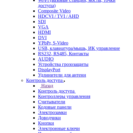
Wi-Fi (Базовые станции, мосты, точки
доступа)
Composite Video
HDCVI / TVI / AHD
SDI
VGA
HDMI
DVI
YPbPr, S-Video
USB, клавиатура/мышь, ИК управление
RS232, RS485, Контакты
AUDIO
Устройства грозозащиты
DisplayPort
Удлинители для антенн
Контроль доступа
Назад
Контроль доступа
Контроллеры управления
Считыватели
Кодовые панели
Электрозамки
Доводчики
Кнопки
Электронные ключи