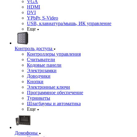
VGA
HDMI
DVI
YPbPr, S-Video
USB, клавиатура/мышь, ИК управление
Еще
Контроль доступа
Контроллеры управления
Считыватели
Кодовые панели
Электрозамки
Доводчики
Кнопки
Электронные ключи
Программное обеспечение
Турникеты
Шлагбаумы и автоматика
Еще
Домофоны