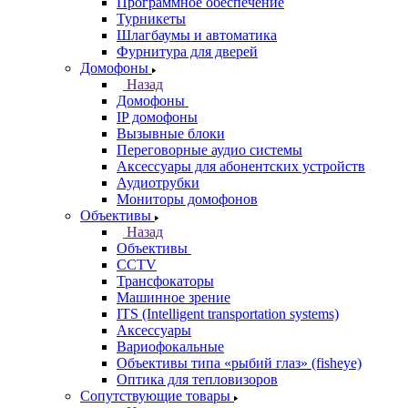
Программное обеспечение
Турникеты
Шлагбаумы и автоматика
Фурнитура для дверей
Домофоны
Назад
Домофоны
IP домофоны
Вызывные блоки
Переговорные аудио системы
Аксессуары для абонентских устройств
Аудиотрубки
Мониторы домофонов
Объективы
Назад
Объективы
CCTV
Трансфокаторы
Машинное зрение
ITS (Intelligent transportation systems)
Аксессуары
Вариофокальные
Объективы типа «рыбий глаз» (fisheye)
Оптика для тепловизоров
Сопутствующие товары