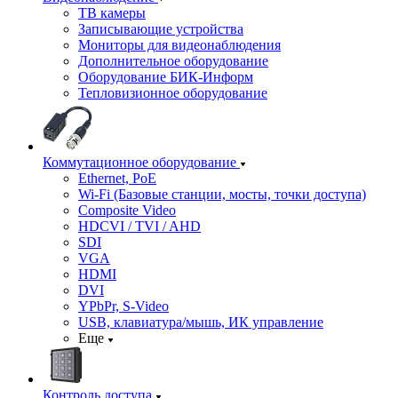
ТВ камеры
Записывающие устройства
Мониторы для видеонаблюдения
Дополнительное оборудование
Оборудование БИК-Информ
Тепловизионное оборудование
Коммутационное оборудование
Ethernet, PoE
Wi-Fi (Базовые станции, мосты, точки доступа)
Composite Video
HDCVI / TVI / AHD
SDI
VGA
HDMI
DVI
YPbPr, S-Video
USB, клавиатура/мышь, ИК управление
Еще
Контроль доступа