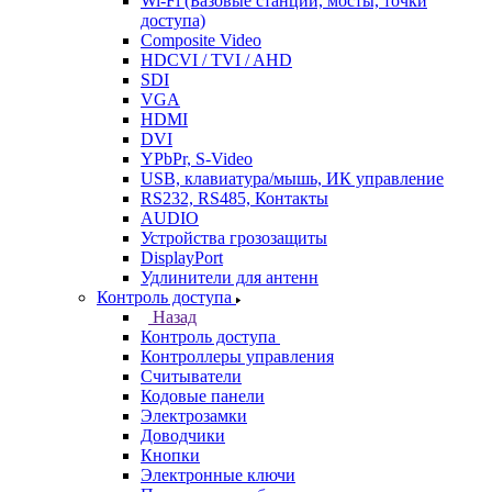
Wi-Fi (Базовые станции, мосты, точки
доступа)
Composite Video
HDCVI / TVI / AHD
SDI
VGA
HDMI
DVI
YPbPr, S-Video
USB, клавиатура/мышь, ИК управление
RS232, RS485, Контакты
AUDIO
Устройства грозозащиты
DisplayPort
Удлинители для антенн
Контроль доступа
Назад
Контроль доступа
Контроллеры управления
Считыватели
Кодовые панели
Электрозамки
Доводчики
Кнопки
Электронные ключи