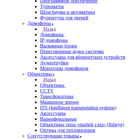
Программное обеспечение
Турникеты
Шлагбаумы и автоматика
Фурнитура для дверей
Домофоны
Назад
Домофоны
IP домофоны
Вызывные блоки
Переговорные аудио системы
Аксессуары для абонентских устройств
Аудиотрубки
Мониторы домофонов
Объективы
Назад
Объективы
CCTV
Трансфокаторы
Машинное зрение
ITS (Intelligent transportation systems)
Аксессуары
Вариофокальные
Объективы типа «рыбий глаз» (fisheye)
Оптика для тепловизоров
Сопутствующие товары