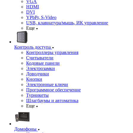
VGA
HDMI
DVI
YPbPr, S-Video
USB, клавиатура/мышь, ИК управление
Еще
Контроль доступа
Контроллеры управления
Считыватели
Кодовые панели
Электрозамки
Доводчики
Кнопки
Электронные ключи
Программное обеспечение
Турникеты
Шлагбаумы и автоматика
Еще
Домофоны