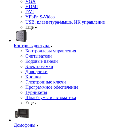
VGA
HDMI
DVI
YPbPr, S-Video
USB, клавиатура/мышь, ИК управление
Еще
Контроль доступа
Контроллеры управления
Считыватели
Кодовые панели
Электрозамки
Доводчики
Кнопки
Электронные ключи
Программное обеспечение
Турникеты
Шлагбаумы и автоматика
Еще
Домофоны