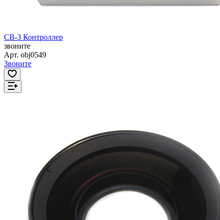
CB-3 Контроллер
звоните
Арт.
obj0549
Звоните