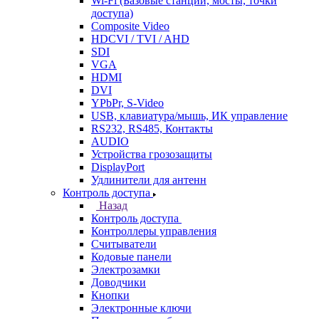
Wi-Fi (Базовые станции, мосты, точки
доступа)
Composite Video
HDCVI / TVI / AHD
SDI
VGA
HDMI
DVI
YPbPr, S-Video
USB, клавиатура/мышь, ИК управление
RS232, RS485, Контакты
AUDIO
Устройства грозозащиты
DisplayPort
Удлинители для антенн
Контроль доступа
Назад
Контроль доступа
Контроллеры управления
Считыватели
Кодовые панели
Электрозамки
Доводчики
Кнопки
Электронные ключи