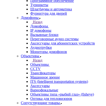
Программное обеспечение
Турникеты
Шлагбаумы и автоматика
Фурнитура для дверей
Домофоны
Назад
Домофоны
IP домофоны
Вызывные блоки
Переговорные аудио системы
Аксессуары для абонентских устройств
Аудиотрубки
Мониторы домофонов
Объективы
Назад
Объективы
CCTV
Трансфокаторы
Машинное зрение
ITS (Intelligent transportation systems)
Аксессуары
Вариофокальные
Объективы типа «рыбий глаз» (fisheye)
Оптика для тепловизоров
Сопутствующие товары