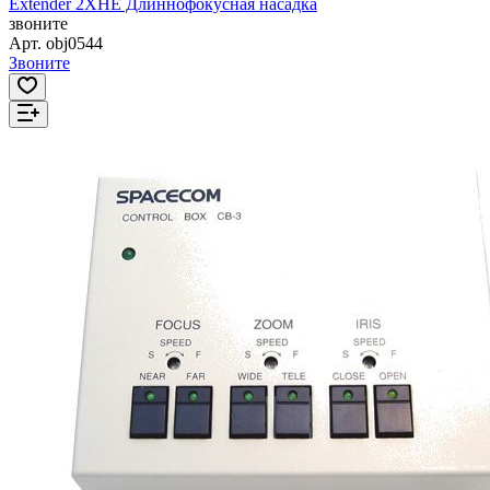
Extender 2XHE Длиннофокусная насадка
звоните
Арт.
obj0544
Звоните