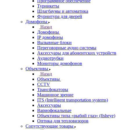
Программное обеспечение
Турникеты
Шлагбаумы и автоматика
Фурнитура для дверей
Домофоны
Назад
Домофоны
IP домофоны
Вызывные блоки
Переговорные аудио системы
Аксессуары для абонентских устройств
Аудиотрубки
Мониторы домофонов
Объективы
Назад
Объективы
CCTV
Трансфокаторы
Машинное зрение
ITS (Intelligent transportation systems)
Аксессуары
Вариофокальные
Объективы типа «рыбий глаз» (fisheye)
Оптика для тепловизоров
Сопутствующие товары