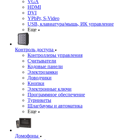
VGA
HDMI
DVI
YPbPr, S-Video
USB, клавиатура/мышь, ИК управление
Еще
Контроль доступа
Контроллеры управления
Считыватели
Кодовые панели
Электрозамки
Доводчики
Кнопки
Электронные ключи
Программное обеспечение
Турникеты
Шлагбаумы и автоматика
Еще
Домофоны