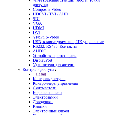
Wi-Fi (Базовые станции, мосты, точки
доступа)
Composite Video
HDCVI / TVI / AHD
SDI
VGA
HDMI
DVI
YPbPr, S-Video
USB, клавиатура/мышь, ИК управление
RS232, RS485, Контакты
AUDIO
Устройства грозозащиты
DisplayPort
Удлинители для антенн
Контроль доступа
Назад
Контроль доступа
Контроллеры управления
Считыватели
Кодовые панели
Электрозамки
Доводчики
Кнопки
Электронные ключи