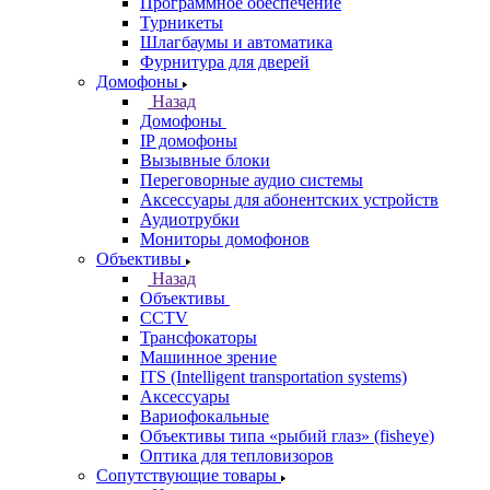
Программное обеспечение
Турникеты
Шлагбаумы и автоматика
Фурнитура для дверей
Домофоны
Назад
Домофоны
IP домофоны
Вызывные блоки
Переговорные аудио системы
Аксессуары для абонентских устройств
Аудиотрубки
Мониторы домофонов
Объективы
Назад
Объективы
CCTV
Трансфокаторы
Машинное зрение
ITS (Intelligent transportation systems)
Аксессуары
Вариофокальные
Объективы типа «рыбий глаз» (fisheye)
Оптика для тепловизоров
Сопутствующие товары