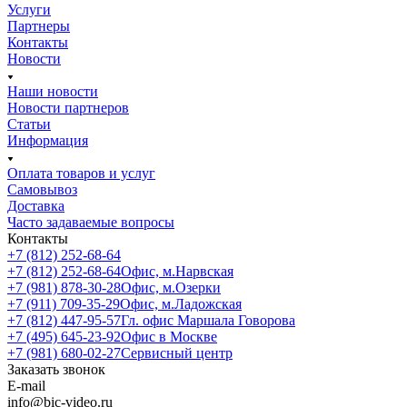
Услуги
Партнеры
Контакты
Новости
Наши новости
Новости партнеров
Статьи
Информация
Оплата товаров и услуг
Самовывоз
Доставка
Часто задаваемые вопросы
Контакты
+7 (812) 252-68-64
+7 (812) 252-68-64
Офис, м.Нарвская
+7 (981) 878-30-28
Офис, м.Озерки
+7 (911) 709-35-29
Офис, м.Ладожская
+7 (812) 447-95-57
Гл. офис Маршала Говорова
+7 (495) 645-23-92
Офис в Москве
+7 (981) 680-02-27
Сервисный центр
Заказать звонок
E-mail
info@bic-video.ru