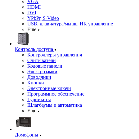
VGA
HDMI
DVI
YPbPr, S-Video
USB, клавиатура/мышь, ИК управление
Еще
Контроль доступа
Контроллеры управления
Считыватели
Кодовые панели
Электрозамки
Доводчики
Кнопки
Электронные ключи
Программное обеспечение
Турникеты
Шлагбаумы и автоматика
Еще
Домофоны