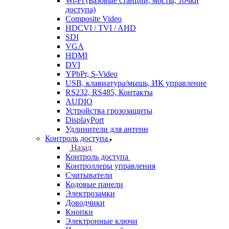
Wi-Fi (Базовые станции, мосты, точки
доступа)
Composite Video
HDCVI / TVI / AHD
SDI
VGA
HDMI
DVI
YPbPr, S-Video
USB, клавиатура/мышь, ИК управление
RS232, RS485, Контакты
AUDIO
Устройства грозозащиты
DisplayPort
Удлинители для антенн
Контроль доступа
Назад
Контроль доступа
Контроллеры управления
Считыватели
Кодовые панели
Электрозамки
Доводчики
Кнопки
Электронные ключи