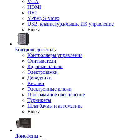
VGA
HDMI
DVI
YPbPr, S-Video
USB, клавиатура/мышь, ИК управление
Еще
Контроль доступа
Контроллеры управления
Считыватели
Кодовые панели
Электрозамки
Доводчики
Кнопки
Электронные ключи
Программное обеспечение
Турникеты
Шлагбаумы и автоматика
Еще
Домофоны