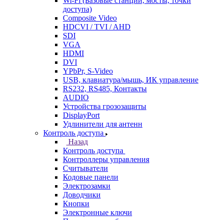
Wi-Fi (Базовые станции, мосты, точки
доступа)
Composite Video
HDCVI / TVI / AHD
SDI
VGA
HDMI
DVI
YPbPr, S-Video
USB, клавиатура/мышь, ИК управление
RS232, RS485, Контакты
AUDIO
Устройства грозозащиты
DisplayPort
Удлинители для антенн
Контроль доступа
Назад
Контроль доступа
Контроллеры управления
Считыватели
Кодовые панели
Электрозамки
Доводчики
Кнопки
Электронные ключи