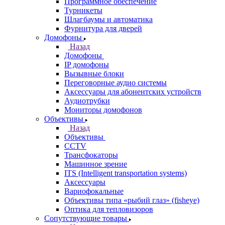
Программное обеспечение
Турникеты
Шлагбаумы и автоматика
Фурнитура для дверей
Домофоны
Назад
Домофоны
IP домофоны
Вызывные блоки
Переговорные аудио системы
Аксессуары для абонентских устройств
Аудиотрубки
Мониторы домофонов
Объективы
Назад
Объективы
CCTV
Трансфокаторы
Машинное зрение
ITS (Intelligent transportation systems)
Аксессуары
Вариофокальные
Объективы типа «рыбий глаз» (fisheye)
Оптика для тепловизоров
Сопутствующие товары