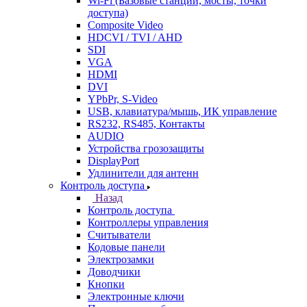
Wi-Fi (Базовые станции, мосты, точки
доступа)
Composite Video
HDCVI / TVI / AHD
SDI
VGA
HDMI
DVI
YPbPr, S-Video
USB, клавиатура/мышь, ИК управление
RS232, RS485, Контакты
AUDIO
Устройства грозозащиты
DisplayPort
Удлинители для антенн
Контроль доступа
Назад
Контроль доступа
Контроллеры управления
Считыватели
Кодовые панели
Электрозамки
Доводчики
Кнопки
Электронные ключи