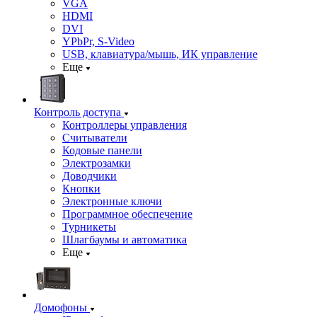
VGA
HDMI
DVI
YPbPr, S-Video
USB, клавиатура/мышь, ИК управление
Еще
Контроль доступа
Контроллеры управления
Считыватели
Кодовые панели
Электрозамки
Доводчики
Кнопки
Электронные ключи
Программное обеспечение
Турникеты
Шлагбаумы и автоматика
Еще
Домофоны