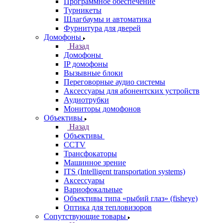
Программное обеспечение
Турникеты
Шлагбаумы и автоматика
Фурнитура для дверей
Домофоны
Назад
Домофоны
IP домофоны
Вызывные блоки
Переговорные аудио системы
Аксессуары для абонентских устройств
Аудиотрубки
Мониторы домофонов
Объективы
Назад
Объективы
CCTV
Трансфокаторы
Машинное зрение
ITS (Intelligent transportation systems)
Аксессуары
Вариофокальные
Объективы типа «рыбий глаз» (fisheye)
Оптика для тепловизоров
Сопутствующие товары