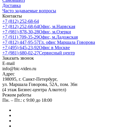
Самовывоз
Доставка
Часто задаваемые вопросы
Контакты
+7 (812) 252-68-64
+7 (812) 252-68-64
Офис, м.Нарвская
+7 (981) 878-30-28
Офис, м.Озерки
+7 (911) 709-35-29
Офис, м.Ладожская
+7 (812) 447-95-57
Гл. офис Маршала Говорова
+7 (495) 645-23-92
Офис в Москве
+7 (981) 680-02-27
Сервисный центр
Заказать звонок
E-mail
info@bic-video.ru
Адрес
198095, г. Санкт-Петербург,
ул. Маршала Говорова, 52А, пом. 36н
(4 этаж Бизнес-центра Алкотел)
Режим работы
Пн. – Пт.: с 9:00 до 18:00