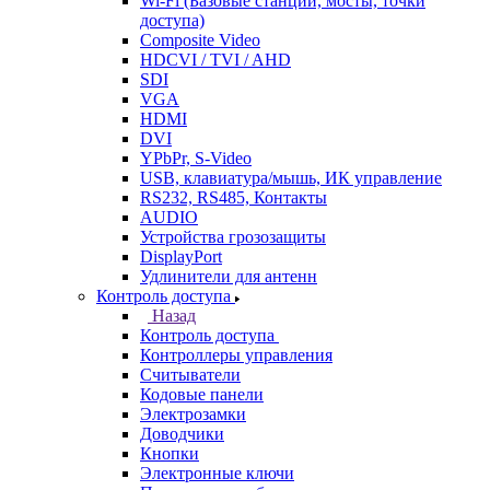
Wi-Fi (Базовые станции, мосты, точки
доступа)
Composite Video
HDCVI / TVI / AHD
SDI
VGA
HDMI
DVI
YPbPr, S-Video
USB, клавиатура/мышь, ИК управление
RS232, RS485, Контакты
AUDIO
Устройства грозозащиты
DisplayPort
Удлинители для антенн
Контроль доступа
Назад
Контроль доступа
Контроллеры управления
Считыватели
Кодовые панели
Электрозамки
Доводчики
Кнопки
Электронные ключи