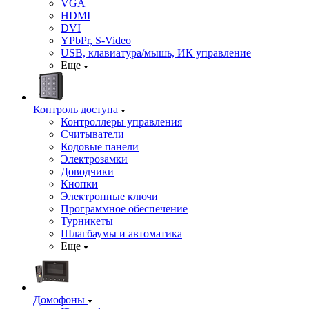
VGA
HDMI
DVI
YPbPr, S-Video
USB, клавиатура/мышь, ИК управление
Еще
Контроль доступа
Контроллеры управления
Считыватели
Кодовые панели
Электрозамки
Доводчики
Кнопки
Электронные ключи
Программное обеспечение
Турникеты
Шлагбаумы и автоматика
Еще
Домофоны