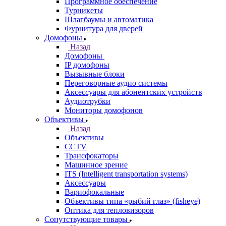
Программное обеспечение
Турникеты
Шлагбаумы и автоматика
Фурнитура для дверей
Домофоны
Назад
Домофоны
IP домофоны
Вызывные блоки
Переговорные аудио системы
Аксессуары для абонентских устройств
Аудиотрубки
Мониторы домофонов
Объективы
Назад
Объективы
CCTV
Трансфокаторы
Машинное зрение
ITS (Intelligent transportation systems)
Аксессуары
Вариофокальные
Объективы типа «рыбий глаз» (fisheye)
Оптика для тепловизоров
Сопутствующие товары