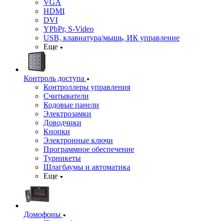
VGA
HDMI
DVI
YPbPr, S-Video
USB, клавиатура/мышь, ИК управление
Еще
Контроль доступа
Контроллеры управления
Считыватели
Кодовые панели
Электрозамки
Доводчики
Кнопки
Электронные ключи
Программное обеспечение
Турникеты
Шлагбаумы и автоматика
Еще
Домофоны