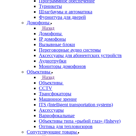
Программное обеспечение
Турникеты
Шлагбаумы и автоматика
Фурнитура для дверей
Домофоны
Назад
Домофоны
IP домофоны
Вызывные блоки
Переговорные аудио системы
Аксессуары для абонентских устройств
Аудиотрубки
Мониторы домофонов
Объективы
Назад
Объективы
CCTV
Трансфокаторы
Машинное зрение
ITS (Intelligent transportation systems)
Аксессуары
Вариофокальные
Объективы типа «рыбий глаз» (fisheye)
Оптика для тепловизоров
Сопутствующие товары