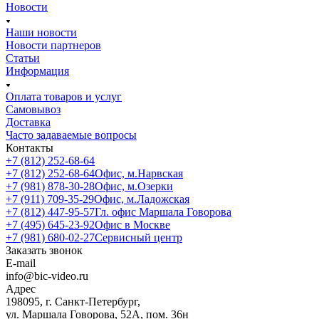
Новости
Наши новости
Новости партнеров
Статьи
Информация
Оплата товаров и услуг
Самовывоз
Доставка
Часто задаваемые вопросы
Контакты
+7 (812) 252-68-64
+7 (812) 252-68-64
Офис, м.Нарвская
+7 (981) 878-30-28
Офис, м.Озерки
+7 (911) 709-35-29
Офис, м.Ладожская
+7 (812) 447-95-57
Гл. офис Маршала Говорова
+7 (495) 645-23-92
Офис в Москве
+7 (981) 680-02-27
Сервисный центр
Заказать звонок
E-mail
info@bic-video.ru
Адрес
198095, г. Санкт-Петербург,
ул. Маршала Говорова, 52А, пом. 36н