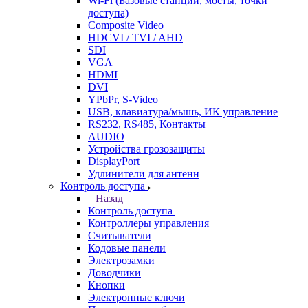
Wi-Fi (Базовые станции, мосты, точки
доступа)
Composite Video
HDCVI / TVI / AHD
SDI
VGA
HDMI
DVI
YPbPr, S-Video
USB, клавиатура/мышь, ИК управление
RS232, RS485, Контакты
AUDIO
Устройства грозозащиты
DisplayPort
Удлинители для антенн
Контроль доступа
Назад
Контроль доступа
Контроллеры управления
Считыватели
Кодовые панели
Электрозамки
Доводчики
Кнопки
Электронные ключи