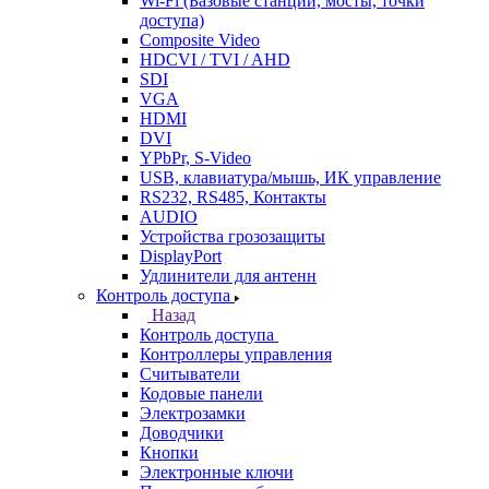
Wi-Fi (Базовые станции, мосты, точки
доступа)
Composite Video
HDCVI / TVI / AHD
SDI
VGA
HDMI
DVI
YPbPr, S-Video
USB, клавиатура/мышь, ИК управление
RS232, RS485, Контакты
AUDIO
Устройства грозозащиты
DisplayPort
Удлинители для антенн
Контроль доступа
Назад
Контроль доступа
Контроллеры управления
Считыватели
Кодовые панели
Электрозамки
Доводчики
Кнопки
Электронные ключи