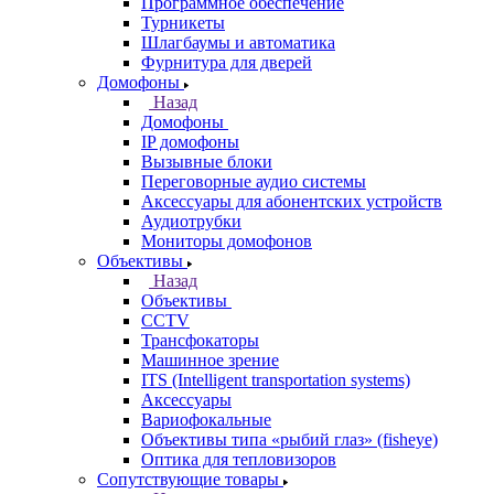
Программное обеспечение
Турникеты
Шлагбаумы и автоматика
Фурнитура для дверей
Домофоны
Назад
Домофоны
IP домофоны
Вызывные блоки
Переговорные аудио системы
Аксессуары для абонентских устройств
Аудиотрубки
Мониторы домофонов
Объективы
Назад
Объективы
CCTV
Трансфокаторы
Машинное зрение
ITS (Intelligent transportation systems)
Аксессуары
Вариофокальные
Объективы типа «рыбий глаз» (fisheye)
Оптика для тепловизоров
Сопутствующие товары