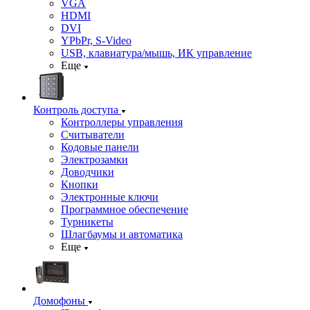
VGA
HDMI
DVI
YPbPr, S-Video
USB, клавиатура/мышь, ИК управление
Еще
Контроль доступа
Контроллеры управления
Считыватели
Кодовые панели
Электрозамки
Доводчики
Кнопки
Электронные ключи
Программное обеспечение
Турникеты
Шлагбаумы и автоматика
Еще
Домофоны