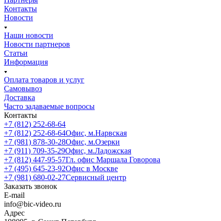
Контакты
Новости
Наши новости
Новости партнеров
Статьи
Информация
Оплата товаров и услуг
Самовывоз
Доставка
Часто задаваемые вопросы
Контакты
+7 (812) 252-68-64
+7 (812) 252-68-64
Офис, м.Нарвская
+7 (981) 878-30-28
Офис, м.Озерки
+7 (911) 709-35-29
Офис, м.Ладожская
+7 (812) 447-95-57
Гл. офис Маршала Говорова
+7 (495) 645-23-92
Офис в Москве
+7 (981) 680-02-27
Сервисный центр
Заказать звонок
E-mail
info@bic-video.ru
Адрес