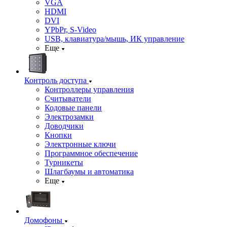
VGA
HDMI
DVI
YPbPr, S-Video
USB, клавиатура/мышь, ИК управление
Еще
Контроль доступа
Контроллеры управления
Считыватели
Кодовые панели
Электрозамки
Доводчики
Кнопки
Электронные ключи
Программное обеспечение
Турникеты
Шлагбаумы и автоматика
Еще
Домофоны