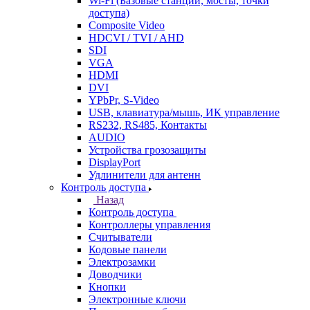
Wi-Fi (Базовые станции, мосты, точки
доступа)
Composite Video
HDCVI / TVI / AHD
SDI
VGA
HDMI
DVI
YPbPr, S-Video
USB, клавиатура/мышь, ИК управление
RS232, RS485, Контакты
AUDIO
Устройства грозозащиты
DisplayPort
Удлинители для антенн
Контроль доступа
Назад
Контроль доступа
Контроллеры управления
Считыватели
Кодовые панели
Электрозамки
Доводчики
Кнопки
Электронные ключи