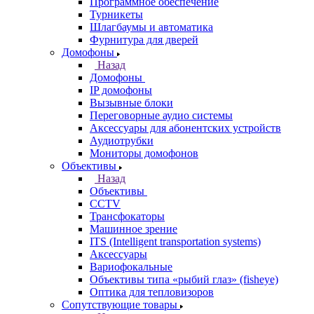
Программное обеспечение
Турникеты
Шлагбаумы и автоматика
Фурнитура для дверей
Домофоны
Назад
Домофоны
IP домофоны
Вызывные блоки
Переговорные аудио системы
Аксессуары для абонентских устройств
Аудиотрубки
Мониторы домофонов
Объективы
Назад
Объективы
CCTV
Трансфокаторы
Машинное зрение
ITS (Intelligent transportation systems)
Аксессуары
Вариофокальные
Объективы типа «рыбий глаз» (fisheye)
Оптика для тепловизоров
Сопутствующие товары