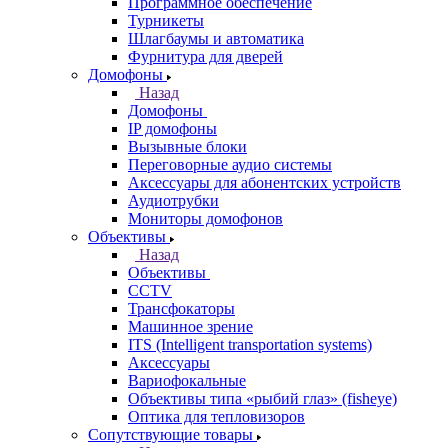
Программное обеспечение
Турникеты
Шлагбаумы и автоматика
Фурнитура для дверей
Домофоны
Назад
Домофоны
IP домофоны
Вызывные блоки
Переговорные аудио системы
Аксессуары для абонентских устройств
Аудиотрубки
Мониторы домофонов
Объективы
Назад
Объективы
CCTV
Трансфокаторы
Машинное зрение
ITS (Intelligent transportation systems)
Аксессуары
Вариофокальные
Объективы типа «рыбий глаз» (fisheye)
Оптика для тепловизоров
Сопутствующие товары