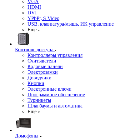
VGA
HDMI
DVI
YPbPr, S-Video
USB, клавиатура/мышь, ИК управление
Еще
Контроль доступа
Контроллеры управления
Считыватели
Кодовые панели
Электрозамки
Доводчики
Кнопки
Электронные ключи
Программное обеспечение
Турникеты
Шлагбаумы и автоматика
Еще
Домофоны