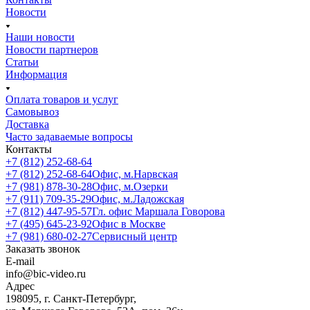
Новости
Наши новости
Новости партнеров
Статьи
Информация
Оплата товаров и услуг
Самовывоз
Доставка
Часто задаваемые вопросы
Контакты
+7 (812) 252-68-64
+7 (812) 252-68-64
Офис, м.Нарвская
+7 (981) 878-30-28
Офис, м.Озерки
+7 (911) 709-35-29
Офис, м.Ладожская
+7 (812) 447-95-57
Гл. офис Маршала Говорова
+7 (495) 645-23-92
Офис в Москве
+7 (981) 680-02-27
Сервисный центр
Заказать звонок
E-mail
info@bic-video.ru
Адрес
198095, г. Санкт-Петербург,