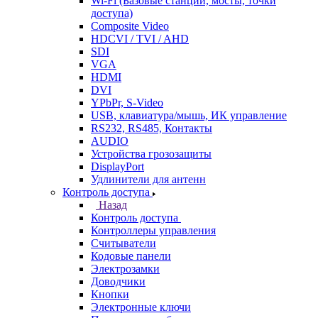
Wi-Fi (Базовые станции, мосты, точки
доступа)
Composite Video
HDCVI / TVI / AHD
SDI
VGA
HDMI
DVI
YPbPr, S-Video
USB, клавиатура/мышь, ИК управление
RS232, RS485, Контакты
AUDIO
Устройства грозозащиты
DisplayPort
Удлинители для антенн
Контроль доступа
Назад
Контроль доступа
Контроллеры управления
Считыватели
Кодовые панели
Электрозамки
Доводчики
Кнопки
Электронные ключи