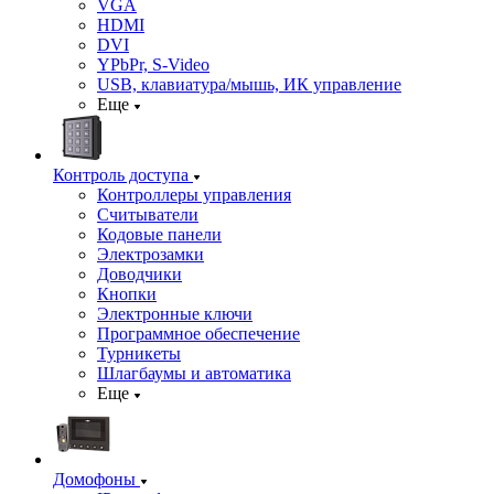
VGA
HDMI
DVI
YPbPr, S-Video
USB, клавиатура/мышь, ИК управление
Еще
Контроль доступа
Контроллеры управления
Считыватели
Кодовые панели
Электрозамки
Доводчики
Кнопки
Электронные ключи
Программное обеспечение
Турникеты
Шлагбаумы и автоматика
Еще
Домофоны