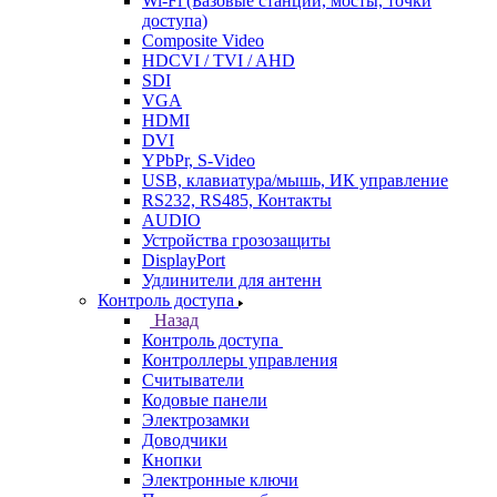
Wi-Fi (Базовые станции, мосты, точки
доступа)
Composite Video
HDCVI / TVI / AHD
SDI
VGA
HDMI
DVI
YPbPr, S-Video
USB, клавиатура/мышь, ИК управление
RS232, RS485, Контакты
AUDIO
Устройства грозозащиты
DisplayPort
Удлинители для антенн
Контроль доступа
Назад
Контроль доступа
Контроллеры управления
Считыватели
Кодовые панели
Электрозамки
Доводчики
Кнопки
Электронные ключи