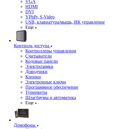
VGA
HDMI
DVI
YPbPr, S-Video
USB, клавиатура/мышь, ИК управление
Еще
Контроль доступа
Контроллеры управления
Считыватели
Кодовые панели
Электрозамки
Доводчики
Кнопки
Электронные ключи
Программное обеспечение
Турникеты
Шлагбаумы и автоматика
Еще
Домофоны