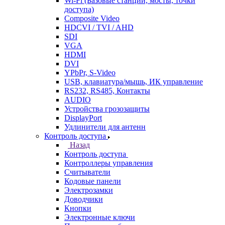
Wi-Fi (Базовые станции, мосты, точки
доступа)
Composite Video
HDCVI / TVI / AHD
SDI
VGA
HDMI
DVI
YPbPr, S-Video
USB, клавиатура/мышь, ИК управление
RS232, RS485, Контакты
AUDIO
Устройства грозозащиты
DisplayPort
Удлинители для антенн
Контроль доступа
Назад
Контроль доступа
Контроллеры управления
Считыватели
Кодовые панели
Электрозамки
Доводчики
Кнопки
Электронные ключи