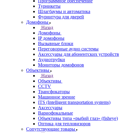
Программное обеспечение
Турникеты
Шлагбаумы и автоматика
Фурнитура для дверей
Домофоны
Назад
Домофоны
IP домофоны
Вызывные блоки
Переговорные аудио системы
Аксессуары для абонентских устройств
Аудиотрубки
Мониторы домофонов
Объективы
Назад
Объективы
CCTV
Трансфокаторы
Машинное зрение
ITS (Intelligent transportation systems)
Аксессуары
Вариофокальные
Объективы типа «рыбий глаз» (fisheye)
Оптика для тепловизоров
Сопутствующие товары