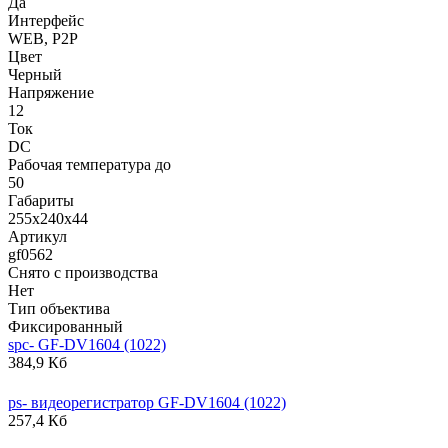
Да
Интерфейс
WEB, P2P
Цвет
Черный
Напряжение
12
Ток
DC
Рабочая температура до
50
Габариты
255x240x44
Артикул
gf0562
Снято с производства
Нет
Тип объектива
Фиксированный
spc- GF-DV1604 (1022)
384,9 Кб
ps- видеорегистратор GF-DV1604 (1022)
257,4 Кб