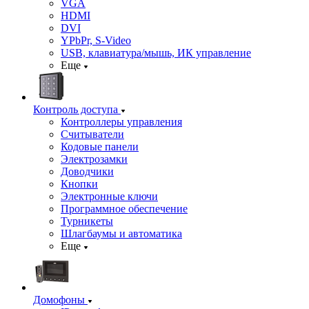
VGA
HDMI
DVI
YPbPr, S-Video
USB, клавиатура/мышь, ИК управление
Еще
Контроль доступа
Контроллеры управления
Считыватели
Кодовые панели
Электрозамки
Доводчики
Кнопки
Электронные ключи
Программное обеспечение
Турникеты
Шлагбаумы и автоматика
Еще
Домофоны