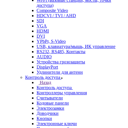
Wi-Fi (Базовые станции, мосты, точки
доступа)
Composite Video
HDCVI / TVI / AHD
SDI
VGA
HDMI
DVI
YPbPr, S-Video
USB, клавиатура/мышь, ИК управление
RS232, RS485, Контакты
AUDIO
Устройства грозозащиты
DisplayPort
Удлинители для антенн
Контроль доступа
Назад
Контроль доступа
Контроллеры управления
Считыватели
Кодовые панели
Электрозамки
Доводчики
Кнопки
Электронные ключи