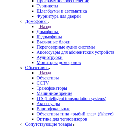
Программное обеспечение
Турникеты
Шлагбаумы и автоматика
Фурнитура для дверей
Домофоны
Назад
Домофоны
IP домофоны
Вызывные блоки
Переговорные аудио системы
Аксессуары для абонентских устройств
Аудиотрубки
Мониторы домофонов
Объективы
Назад
Объективы
CCTV
Трансфокаторы
Машинное зрение
ITS (Intelligent transportation systems)
Аксессуары
Вариофокальные
Объективы типа «рыбий глаз» (fisheye)
Оптика для тепловизоров
Сопутствующие товары