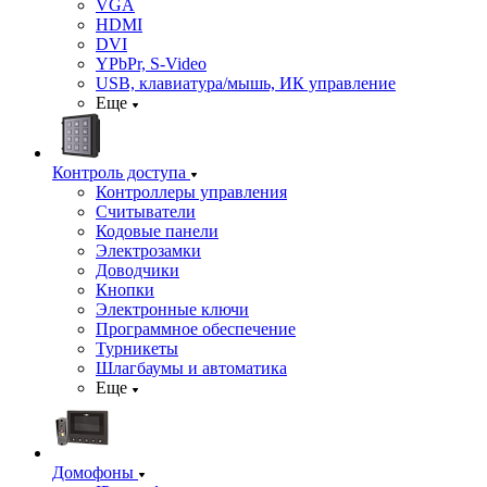
VGA
HDMI
DVI
YPbPr, S-Video
USB, клавиатура/мышь, ИК управление
Еще
Контроль доступа
Контроллеры управления
Считыватели
Кодовые панели
Электрозамки
Доводчики
Кнопки
Электронные ключи
Программное обеспечение
Турникеты
Шлагбаумы и автоматика
Еще
Домофоны