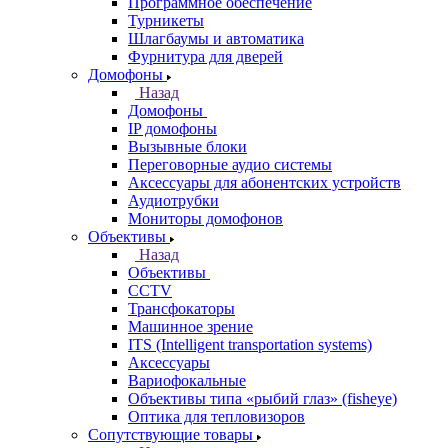
Программное обеспечение
Турникеты
Шлагбаумы и автоматика
Фурнитура для дверей
Домофоны
Назад
Домофоны
IP домофоны
Вызывные блоки
Переговорные аудио системы
Аксессуары для абонентских устройств
Аудиотрубки
Мониторы домофонов
Объективы
Назад
Объективы
CCTV
Трансфокаторы
Машинное зрение
ITS (Intelligent transportation systems)
Аксессуары
Вариофокальные
Объективы типа «рыбий глаз» (fisheye)
Оптика для тепловизоров
Сопутствующие товары