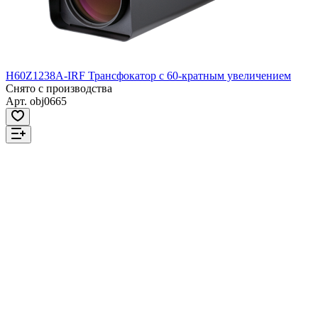
H60Z1238A-IRF Трансфокатор с 60-кратным увеличением
Снято с производства
Арт.
obj0665