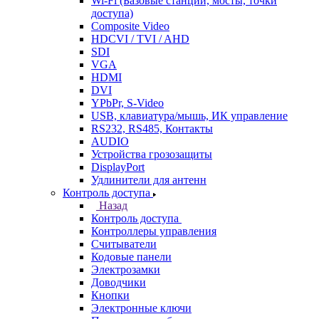
Wi-Fi (Базовые станции, мосты, точки
доступа)
Composite Video
HDCVI / TVI / AHD
SDI
VGA
HDMI
DVI
YPbPr, S-Video
USB, клавиатура/мышь, ИК управление
RS232, RS485, Контакты
AUDIO
Устройства грозозащиты
DisplayPort
Удлинители для антенн
Контроль доступа
Назад
Контроль доступа
Контроллеры управления
Считыватели
Кодовые панели
Электрозамки
Доводчики
Кнопки
Электронные ключи