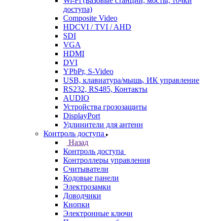
Wi-Fi (Базовые станции, мосты, точки
доступа)
Composite Video
HDCVI / TVI / AHD
SDI
VGA
HDMI
DVI
YPbPr, S-Video
USB, клавиатура/мышь, ИК управление
RS232, RS485, Контакты
AUDIO
Устройства грозозащиты
DisplayPort
Удлинители для антенн
Контроль доступа
Назад
Контроль доступа
Контроллеры управления
Считыватели
Кодовые панели
Электрозамки
Доводчики
Кнопки
Электронные ключи