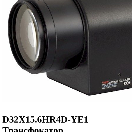
D32X15.6HR4D-YE1
Трансфокатор