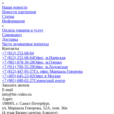
Наши новости
Новости партнеров
Статьи
Информация
Оплата товаров и услуг
Самовывоз
Доставка
Часто задаваемые вопросы
Контакты
+7 (812) 252-68-64
+7 (812) 252-68-64
Офис, м.Нарвская
+7 (981) 878-30-28
Офис, м.Озерки
+7 (911) 709-35-29
Офис, м.Ладожская
+7 (812) 447-95-57
Гл. офис Маршала Говорова
+7 (495) 645-23-92
Офис в Москве
+7 (981) 680-02-27
Сервисный центр
Заказать звонок
E-mail
info@bic-video.ru
Адрес
198095, г. Санкт-Петербург,
ул. Маршала Говорова, 52А, пом. 36н
(4 этаж Бизнес-центра Алкотел)