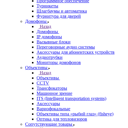
Программное обеспечение
Турникеты
Шлагбаумы и автоматика
Фурнитура для дверей
Домофоны
Назад
Домофоны
IP домофоны
Вызывные блоки
Переговорные аудио системы
Аксессуары для абонентских устройств
Аудиотрубки
Мониторы домофонов
Объективы
Назад
Объективы
CCTV
Трансфокаторы
Машинное зрение
ITS (Intelligent transportation systems)
Аксессуары
Вариофокальные
Объективы типа «рыбий глаз» (fisheye)
Оптика для тепловизоров
Сопутствующие товары