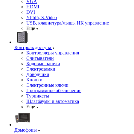
VGA
HDMI
DVI
YPbPr, S-Video
USB, клавиатура/мышь, ИК управление
Еще
Контроль доступа
Контроллеры управления
Считыватели
Кодовые панели
Электрозамки
Доводчики
Кнопки
Электронные ключи
Программное обеспечение
Турникеты
Шлагбаумы и автоматика
Еще
Домофоны