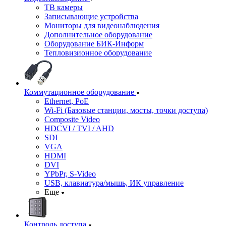
ТВ камеры
Записывающие устройства
Мониторы для видеонаблюдения
Дополнительное оборудование
Оборудование БИК-Информ
Тепловизионное оборудование
Коммутационное оборудование
Ethernet, PoE
Wi-Fi (Базовые станции, мосты, точки доступа)
Composite Video
HDCVI / TVI / AHD
SDI
VGA
HDMI
DVI
YPbPr, S-Video
USB, клавиатура/мышь, ИК управление
Еще
Контроль доступа