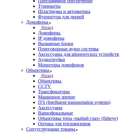
Программное обеспечение
Турникеты
Шлагбаумы и автоматика
Фурнитура для дверей
Домофоны
Назад
Домофоны
IP домофоны
Вызывные блоки
Переговорные аудио системы
Аксессуары для абонентских устройств
Аудиотрубки
Мониторы домофонов
Объективы
Назад
Объективы
CCTV
Трансфокаторы
Машинное зрение
ITS (Intelligent transportation systems)
Аксессуары
Вариофокальные
Объективы типа «рыбий глаз» (fisheye)
Оптика для тепловизоров
Сопутствующие товары