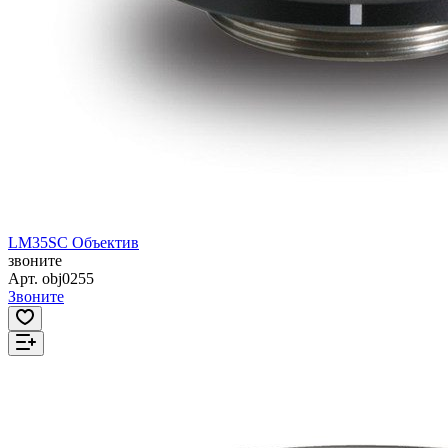
LM35SC Объектив
звоните
Арт.
obj0255
Звоните