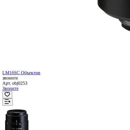
LM16SC Объектив
звоните
Арт.
obj0253
Звоните