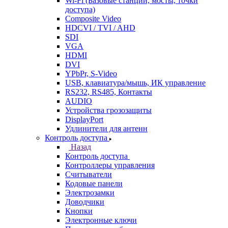
Wi-Fi (Базовые станции, мосты, точки
доступа)
Composite Video
HDCVI / TVI / AHD
SDI
VGA
HDMI
DVI
YPbPr, S-Video
USB, клавиатура/мышь, ИК управление
RS232, RS485, Контакты
AUDIO
Устройства грозозащиты
DisplayPort
Удлинители для антенн
Контроль доступа
Назад
Контроль доступа
Контроллеры управления
Считыватели
Кодовые панели
Электрозамки
Доводчики
Кнопки
Электронные ключи