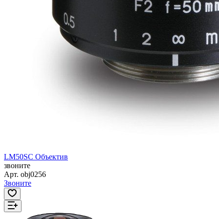
LM50SC Объектив
звоните
Арт.
obj0256
Звоните