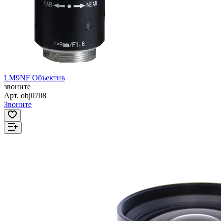
LM9NF Объектив
звоните
Арт.
obj0708
Звоните