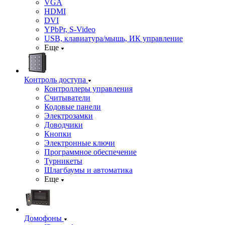
VGA
HDMI
DVI
YPbPr, S-Video
USB, клавиатура/мышь, ИК управление
Еще
Контроль доступа
Контроллеры управления
Считыватели
Кодовые панели
Электрозамки
Доводчики
Кнопки
Электронные ключи
Программное обеспечение
Турникеты
Шлагбаумы и автоматика
Еще
Домофоны