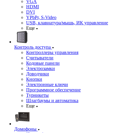
VGA
HDMI
DVI
YPbPr, S-Video
USB, клавиатура/мышь, ИК управление
Еще
Контроль доступа
Контроллеры управления
Считыватели
Кодовые панели
Электрозамки
Доводчики
Кнопки
Электронные ключи
Программное обеспечение
Турникеты
Шлагбаумы и автоматика
Еще
Домофоны