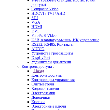
Wi-Fi (Базовые станции, мосты, точки
доступа)
Composite Video
HDCVI / TVI / AHD
SDI
VGA
HDMI
DVI
YPbPr, S-Video
USB, клавиатура/мышь, ИК управление
RS232, RS485, Контакты
AUDIO
Устройства грозозащиты
DisplayPort
Удлинители для антенн
Контроль доступа
Назад
Контроль доступа
Контроллеры управления
Считыватели
Кодовые панели
Электрозамки
Доводчики
Кнопки
Электронные ключи