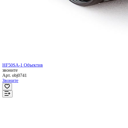
HF50SA-1 Объектив
звоните
Арт.
obj0741
Звоните