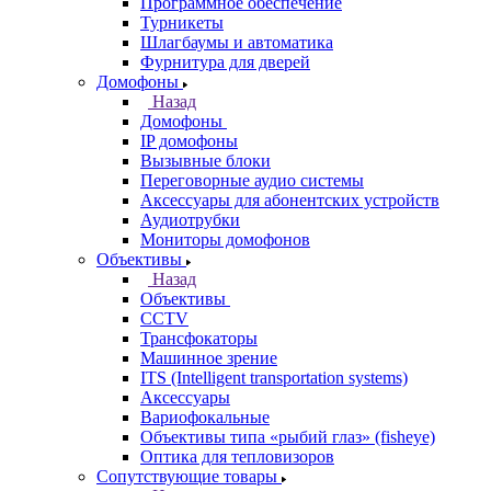
Программное обеспечение
Турникеты
Шлагбаумы и автоматика
Фурнитура для дверей
Домофоны
Назад
Домофоны
IP домофоны
Вызывные блоки
Переговорные аудио системы
Аксессуары для абонентских устройств
Аудиотрубки
Мониторы домофонов
Объективы
Назад
Объективы
CCTV
Трансфокаторы
Машинное зрение
ITS (Intelligent transportation systems)
Аксессуары
Вариофокальные
Объективы типа «рыбий глаз» (fisheye)
Оптика для тепловизоров
Сопутствующие товары