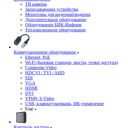
ТВ камеры
Записывающие устройства
Мониторы для видеонаблюдения
Дополнительное оборудование
Оборудование БИК-Информ
Тепловизионное оборудование
Коммутационное оборудование
Ethernet, PoE
Wi-Fi (Базовые станции, мосты, точки доступа)
Composite Video
HDCVI / TVI / AHD
SDI
VGA
HDMI
DVI
YPbPr, S-Video
USB, клавиатура/мышь, ИК управление
Еще
Контроль доступа