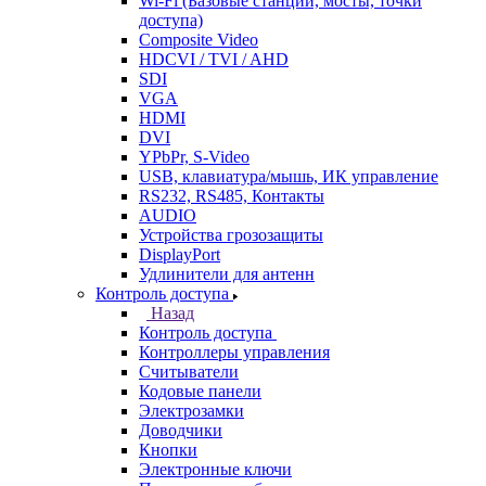
Wi-Fi (Базовые станции, мосты, точки
доступа)
Composite Video
HDCVI / TVI / AHD
SDI
VGA
HDMI
DVI
YPbPr, S-Video
USB, клавиатура/мышь, ИК управление
RS232, RS485, Контакты
AUDIO
Устройства грозозащиты
DisplayPort
Удлинители для антенн
Контроль доступа
Назад
Контроль доступа
Контроллеры управления
Считыватели
Кодовые панели
Электрозамки
Доводчики
Кнопки
Электронные ключи