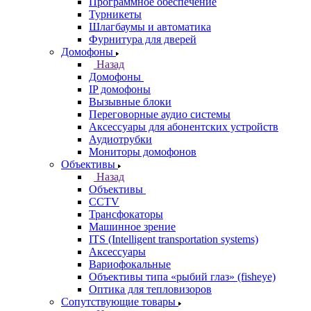
Программное обеспечение
Турникеты
Шлагбаумы и автоматика
Фурнитура для дверей
Домофоны
Назад
Домофоны
IP домофоны
Вызывные блоки
Переговорные аудио системы
Аксессуары для абонентских устройств
Аудиотрубки
Мониторы домофонов
Объективы
Назад
Объективы
CCTV
Трансфокаторы
Машинное зрение
ITS (Intelligent transportation systems)
Аксессуары
Вариофокальные
Объективы типа «рыбий глаз» (fisheye)
Оптика для тепловизоров
Сопутствующие товары