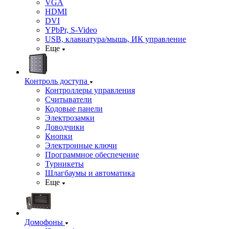
VGA
HDMI
DVI
YPbPr, S-Video
USB, клавиатура/мышь, ИК управление
Еще
Контроль доступа
Контроллеры управления
Считыватели
Кодовые панели
Электрозамки
Доводчики
Кнопки
Электронные ключи
Программное обеспечение
Турникеты
Шлагбаумы и автоматика
Еще
Домофоны