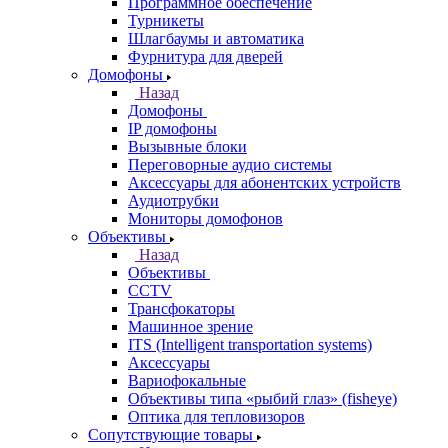
Программное обеспечение
Турникеты
Шлагбаумы и автоматика
Фурнитура для дверей
Домофоны
Назад
Домофоны
IP домофоны
Вызывные блоки
Переговорные аудио системы
Аксессуары для абонентских устройств
Аудиотрубки
Мониторы домофонов
Объективы
Назад
Объективы
CCTV
Трансфокаторы
Машинное зрение
ITS (Intelligent transportation systems)
Аксессуары
Вариофокальные
Объективы типа «рыбий глаз» (fisheye)
Оптика для тепловизоров
Сопутствующие товары