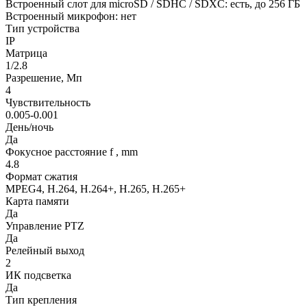
Встроенный слот для microSD / SDHC / SDXC: есть, до 256 ГБ
Встроенный микрофон: нет
Тип устройства
IP
Матрица
1/2.8
Разрешение, Мп
4
Чувствительность
0.005-0.001
День/ночь
Да
Фокусное расстояние f , mm
4.8
Формат сжатия
MPEG4, H.264, H.264+, H.265, H.265+
Карта памяти
Да
Управление PTZ
Да
Релейный выход
2
ИК подсветка
Да
Тип крепления