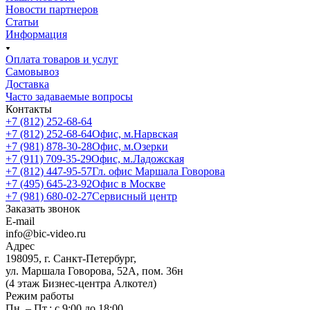
Новости партнеров
Статьи
Информация
Оплата товаров и услуг
Самовывоз
Доставка
Часто задаваемые вопросы
Контакты
+7 (812) 252-68-64
+7 (812) 252-68-64
Офис, м.Нарвская
+7 (981) 878-30-28
Офис, м.Озерки
+7 (911) 709-35-29
Офис, м.Ладожская
+7 (812) 447-95-57
Гл. офис Маршала Говорова
+7 (495) 645-23-92
Офис в Москве
+7 (981) 680-02-27
Сервисный центр
Заказать звонок
E-mail
info@bic-video.ru
Адрес
198095, г. Санкт-Петербург,
ул. Маршала Говорова, 52А, пом. 36н
(4 этаж Бизнес-центра Алкотел)
Режим работы
Пн. – Пт.: с 9:00 до 18:00