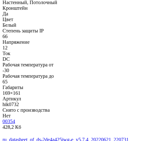
Настенный, Потолочный
Кронштейн
Да
Цвет
Белый
Степень защиты IP
66
Напряжение
12
Ток
DC
Рабочая температура от
-30
Рабочая температура до
65
Габариты
169×161
Артикул
hik0732
Снято с производства
Нет
00354
428,2 Кб
ru_datasheet_of_ds-2de4a425iwg-e_v5.7.4_20220621_220731