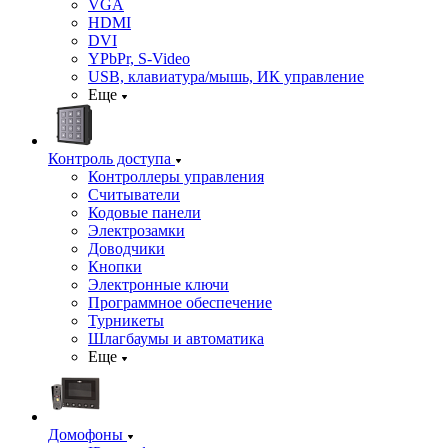
VGA
HDMI
DVI
YPbPr, S-Video
USB, клавиатура/мышь, ИК управление
Еще
Контроль доступа
Контроллеры управления
Считыватели
Кодовые панели
Электрозамки
Доводчики
Кнопки
Электронные ключи
Программное обеспечение
Турникеты
Шлагбаумы и автоматика
Еще
Домофоны