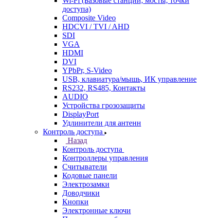
Wi-Fi (Базовые станции, мосты, точки
доступа)
Composite Video
HDCVI / TVI / AHD
SDI
VGA
HDMI
DVI
YPbPr, S-Video
USB, клавиатура/мышь, ИК управление
RS232, RS485, Контакты
AUDIO
Устройства грозозащиты
DisplayPort
Удлинители для антенн
Контроль доступа
Назад
Контроль доступа
Контроллеры управления
Считыватели
Кодовые панели
Электрозамки
Доводчики
Кнопки
Электронные ключи