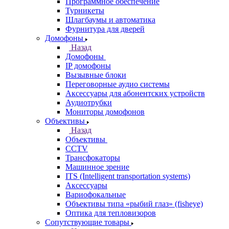
Программное обеспечение
Турникеты
Шлагбаумы и автоматика
Фурнитура для дверей
Домофоны
Назад
Домофоны
IP домофоны
Вызывные блоки
Переговорные аудио системы
Аксессуары для абонентских устройств
Аудиотрубки
Мониторы домофонов
Объективы
Назад
Объективы
CCTV
Трансфокаторы
Машинное зрение
ITS (Intelligent transportation systems)
Аксессуары
Вариофокальные
Объективы типа «рыбий глаз» (fisheye)
Оптика для тепловизоров
Сопутствующие товары