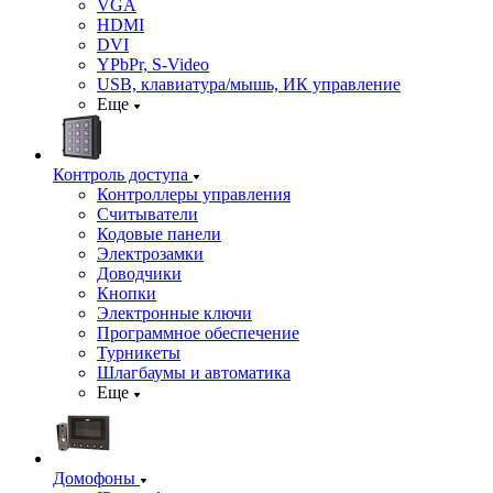
VGA
HDMI
DVI
YPbPr, S-Video
USB, клавиатура/мышь, ИК управление
Еще
Контроль доступа
Контроллеры управления
Считыватели
Кодовые панели
Электрозамки
Доводчики
Кнопки
Электронные ключи
Программное обеспечение
Турникеты
Шлагбаумы и автоматика
Еще
Домофоны