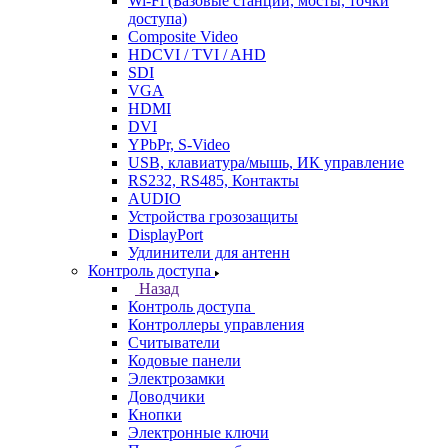
Wi-Fi (Базовые станции, мосты, точки
доступа)
Composite Video
HDCVI / TVI / AHD
SDI
VGA
HDMI
DVI
YPbPr, S-Video
USB, клавиатура/мышь, ИК управление
RS232, RS485, Контакты
AUDIO
Устройства грозозащиты
DisplayPort
Удлинители для антенн
Контроль доступа
Назад
Контроль доступа
Контроллеры управления
Считыватели
Кодовые панели
Электрозамки
Доводчики
Кнопки
Электронные ключи