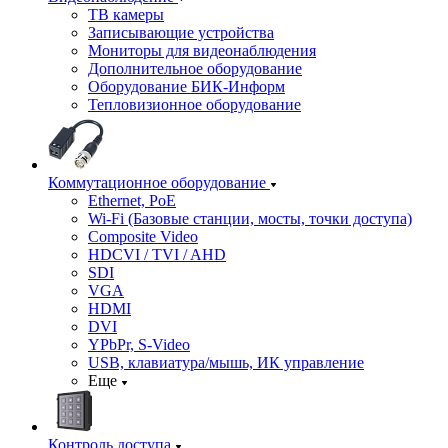
ТВ камеры
Записывающие устройства
Мониторы для видеонаблюдения
Дополнительное оборудование
Оборудование БИК-Информ
Тепловизионное оборудование
Коммутационное оборудование
Ethernet, PoE
Wi-Fi (Базовые станции, мосты, точки доступа)
Composite Video
HDCVI / TVI / AHD
SDI
VGA
HDMI
DVI
YPbPr, S-Video
USB, клавиатура/мышь, ИК управление
Еще
Контроль доступа