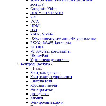
Wi-Fi (Базовые станции, мосты, точки
доступа)
Composite Video
HDCVI / TVI / AHD
SDI
VGA
HDMI
DVI
YPbPr, S-Video
USB, клавиатура/мышь, ИК управление
RS232, RS485, Контакты
AUDIO
Устройства грозозащиты
DisplayPort
Удлинители для антенн
Контроль доступа
Назад
Контроль доступа
Контроллеры управления
Считыватели
Кодовые панели
Электрозамки
Доводчики
Кнопки
Электронные ключи