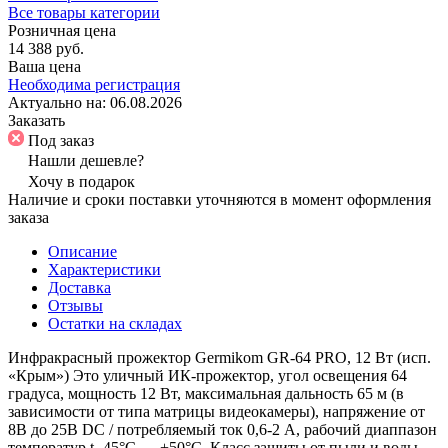
Все товары категории
Розничная цена
14 388 руб.
Ваша цена
Необходима регистрация
Актуально на:
06.08.2026
Заказать
Под заказ
Нашли дешевле?
Хочу в подарок
Наличие и сроки поставки уточняются в момент оформления
заказа
Описание
Характеристики
Доставка
Отзывы
Остатки на складах
Инфракрасный прожектор Germikom GR-64 PRO, 12 Вт (исп.
«Крым») Это уличный ИК-прожектор, угол освещения 64
градуса, мощность 12 Вт, максимальная дальность 65 м (в
зависимости от типа матрицы видеокамеры), напряжение от
8В до 25В DC / потребляемый ток 0,6-2 А, рабочий диаппазон
температур t -45°C … +50°С. Класс защиты от пыли и воды