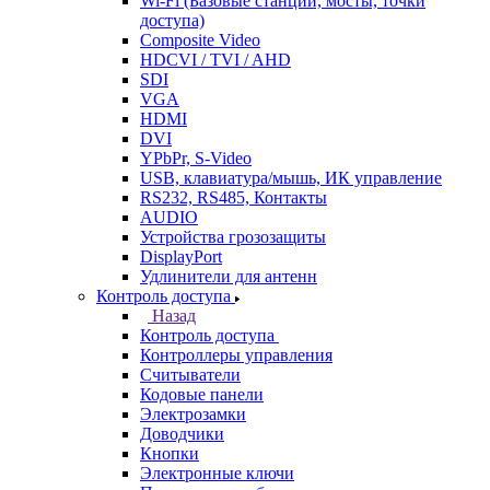
Wi-Fi (Базовые станции, мосты, точки
доступа)
Composite Video
HDCVI / TVI / AHD
SDI
VGA
HDMI
DVI
YPbPr, S-Video
USB, клавиатура/мышь, ИК управление
RS232, RS485, Контакты
AUDIO
Устройства грозозащиты
DisplayPort
Удлинители для антенн
Контроль доступа
Назад
Контроль доступа
Контроллеры управления
Считыватели
Кодовые панели
Электрозамки
Доводчики
Кнопки
Электронные ключи