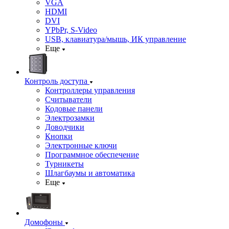
VGA
HDMI
DVI
YPbPr, S-Video
USB, клавиатура/мышь, ИК управление
Еще
Контроль доступа
Контроллеры управления
Считыватели
Кодовые панели
Электрозамки
Доводчики
Кнопки
Электронные ключи
Программное обеспечение
Турникеты
Шлагбаумы и автоматика
Еще
Домофоны