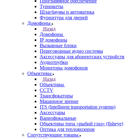
Программное обеспечение
Турникеты
Шлагбаумы и автоматика
Фурнитура для дверей
Домофоны
Назад
Домофоны
IP домофоны
Вызывные блоки
Переговорные аудио системы
Аксессуары для абонентских устройств
Аудиотрубки
Мониторы домофонов
Объективы
Назад
Объективы
CCTV
Трансфокаторы
Машинное зрение
ITS (Intelligent transportation systems)
Аксессуары
Вариофокальные
Объективы типа «рыбий глаз» (fisheye)
Оптика для тепловизоров
Сопутствующие товары