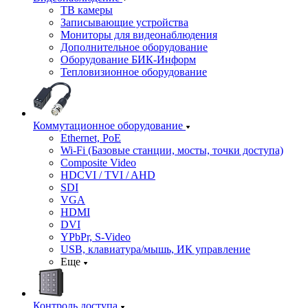
ТВ камеры
Записывающие устройства
Мониторы для видеонаблюдения
Дополнительное оборудование
Оборудование БИК-Информ
Тепловизионное оборудование
Коммутационное оборудование
Ethernet, PoE
Wi-Fi (Базовые станции, мосты, точки доступа)
Composite Video
HDCVI / TVI / AHD
SDI
VGA
HDMI
DVI
YPbPr, S-Video
USB, клавиатура/мышь, ИК управление
Еще
Контроль доступа