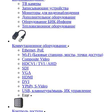
ТВ камеры
Записывающие устройства
Мониторы для видеонаблюдения
Дополнительное оборудование
Оборудование БИК-Информ
Тепловизионное оборудование
Коммутационное оборудование
Ethernet, PoE
Wi-Fi (Базовые станции, мосты, точки доступа)
Composite Video
HDCVI / TVI / AHD
SDI
VGA
HDMI
DVI
YPbPr, S-Video
USB, клавиатура/мышь, ИК управление
Еще
Контроль доступа