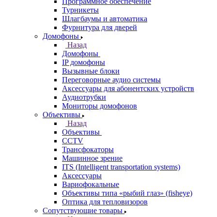
Программное обеспечение
Турникеты
Шлагбаумы и автоматика
Фурнитура для дверей
Домофоны
Назад
Домофоны
IP домофоны
Вызывные блоки
Переговорные аудио системы
Аксессуары для абонентских устройств
Аудиотрубки
Мониторы домофонов
Объективы
Назад
Объективы
CCTV
Трансфокаторы
Машинное зрение
ITS (Intelligent transportation systems)
Аксессуары
Вариофокальные
Объективы типа «рыбий глаз» (fisheye)
Оптика для тепловизоров
Сопутствующие товары