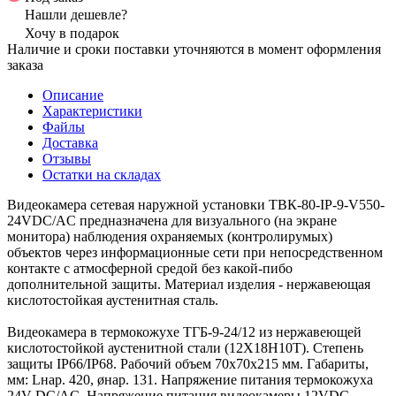
Нашли дешевле?
Хочу в подарок
Наличие и сроки поставки уточняются в момент оформления
заказа
Описание
Характеристики
Файлы
Доставка
Отзывы
Остатки на складах
Видеокамера сетевая наружной установки ТВК-80-IP-9-V550-
24VDC/AC предназначена для визуального (на экране
монитора) наблюдения охраняемых (контролирумых)
объектов через информационные сети при непосредственном
контакте с атмосферной средой без какой-пибо
дополнительной защиты. Материал изделия - нержавеющая
кислотостойкая аустенитная сталь.
Видеокамера в термокожухе ТГБ-9-24/12 из нержавеющей
кислотостойкой аустенитной стали (12Х18Н10Т). Степень
защиты IP66/IP68. Рабочий объем 70х70х215 мм. Габариты,
мм: Lнар. 420, øнар. 131. Напряжение питания термокожуха
24V DC/AC. Напряжение питания видеокамеры 12VDC.