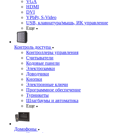
VGA
HDMI
DVI
YPbPr, S-Video
USB, клавиатура/мышь, ИК управление
Еще
Контроль доступа
Контроллеры управления
Считыватели
Кодовые панели
Электрозамки
Доводчики
Кнопки
Электронные ключи
Программное обеспечение
Турникеты
Шлагбаумы и автоматика
Еще
Домофоны