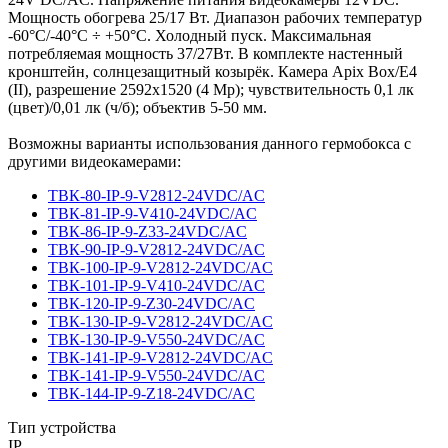
Мощность обогрева 25/17 Вт. Диапазон рабочих температур
-60°С/-40°С ÷ +50°C. Холодный пуск. Максимальная
потребляемая мощность 37/27Вт. В комплекте настенный
кронштейн, солнцезащитный козырёк. Камера Apix Box/E4
(II), разрешение 2592х1520 (4 Мр); чувствительность 0,1 лк
(цвет)/0,01 лк (ч/б); объектив 5-50 мм.
Возможны варианты использования данного гермобокса с
другими видеокамерами:
ТВК-80-IP-9-V2812-24VDC/AC
ТВК-81-IP-9-V410-24VDC/AC
ТВК-86-IP-9-Z33-24VDC/AC
ТВК-90-IP-9-V2812-24VDC/AC
ТВК-100-IP-9-V2812-24VDC/AC
ТВК-101-IP-9-V410-24VDC/AC
ТВК-120-IP-9-Z30-24VDC/AC
ТВК-130-IP-9-V2812-24VDC/AC
ТВК-130-IP-9-V550-24VDC/AC
ТВК-141-IP-9-V2812-24VDC/AC
ТВК-141-IP-9-V550-24VDC/AC
ТВК-144-IP-9-Z18-24VDC/AC
Тип устройства
IP