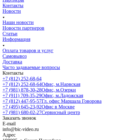
Контакты
Новости
Наши новости
Новости партнеров
Статьи
Информация
Оплата товаров и услуг
Самовывоз
Доставка
Часто задаваемые вопросы
Контакты
+7 (812) 252-68-64
+7 (812) 252-68-64
Офис, м.Нарвская
+7 (981) 878-30-28
Офис, м.Озерки
+7 (911) 709-35-29
Офис, м.Ладожская
+7 (812) 447-95-57
Гл. офис Маршала Говорова
+7 (495) 645-23-92
Офис в Москве
+7 (981) 680-02-27
Сервисный центр
Заказать звонок
E-mail
info@bic-video.ru
Адрес