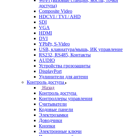
Wi-Fi (Базовые станции, мосты, точки
доступа)
Composite Video
HDCVI / TVI / AHD
SDI
VGA
HDMI
DVI
YPbPr, S-Video
USB, клавиатура/мышь, ИК управление
RS232, RS485, Контакты
AUDIO
Устройства грозозащиты
DisplayPort
Удлинители для антенн
Контроль доступа
Назад
Контроль доступа
Контроллеры управления
Считыватели
Кодовые панели
Электрозамки
Доводчики
Кнопки
Электронные ключи