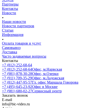
Партнеры
Контакты
Новости
Наши новости
Новости партнеров
Статьи
Информация
Оплата товаров и услуг
Самовывоз
Доставка
Часто задаваемые вопросы
Контакты
+7 (812) 252-68-64
+7 (812) 252-68-64
Офис, м.Нарвская
+7 (981) 878-30-28
Офис, м.Озерки
+7 (911) 709-35-29
Офис, м.Ладожская
+7 (812) 447-95-57
Гл. офис Маршала Говорова
+7 (495) 645-23-92
Офис в Москве
+7 (981) 680-02-27
Сервисный центр
Заказать звонок
E-mail
info@bic-video.ru