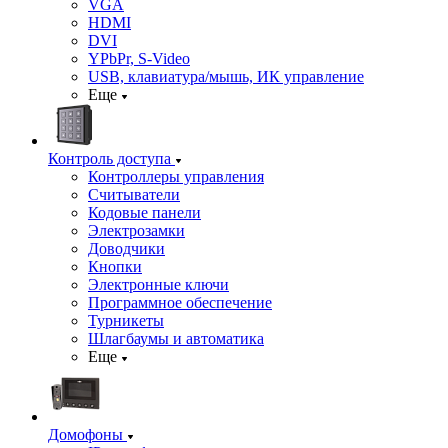
VGA
HDMI
DVI
YPbPr, S-Video
USB, клавиатура/мышь, ИК управление
Еще
Контроль доступа
Контроллеры управления
Считыватели
Кодовые панели
Электрозамки
Доводчики
Кнопки
Электронные ключи
Программное обеспечение
Турникеты
Шлагбаумы и автоматика
Еще
Домофоны