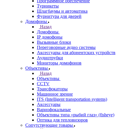
Программное обеспечение
Турникеты
Шлагбаумы и автоматика
Фурнитура для дверей
Домофоны
Назад
Домофоны
IP домофоны
Вызывные блоки
Переговорные аудио системы
Аксессуары для абонентских устройств
Аудиотрубки
Мониторы домофонов
Объективы
Назад
Объективы
CCTV
Трансфокаторы
Машинное зрение
ITS (Intelligent transportation systems)
Аксессуары
Вариофокальные
Объективы типа «рыбий глаз» (fisheye)
Оптика для тепловизоров
Сопутствующие товары