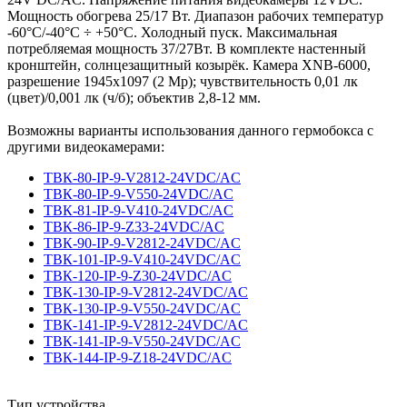
Мощность обогрева 25/17 Вт. Диапазон рабочих температур
-60°С/-40°С ÷ +50°C. Холодный пуск. Максимальная
потребляемая мощность 37/27Вт. В комплекте настенный
кронштейн, солнцезащитный козырёк. Камера XNB-6000,
разрешение 1945x1097 (2 Мр); чувствительность 0,01 лк
(цвет)/0,001 лк (ч/б); объектив 2,8-12 мм.
Возможны варианты использования данного гермобокса с
другими видеокамерами:
ТВК-80-IP-9-V2812-24VDC/AC
ТВК-80-IP-9-V550-24VDC/AC
ТВК-81-IP-9-V410-24VDC/AC
ТВК-86-IP-9-Z33-24VDC/AC
ТВК-90-IP-9-V2812-24VDC/AC
ТВК-101-IP-9-V410-24VDC/AC
ТВК-120-IP-9-Z30-24VDC/AC
ТВК-130-IP-9-V2812-24VDC/AC
ТВК-130-IP-9-V550-24VDC/AC
ТВК-141-IP-9-V2812-24VDC/AC
ТВК-141-IP-9-V550-24VDC/AC
ТВК-144-IP-9-Z18-24VDC/AC
Тип устройства