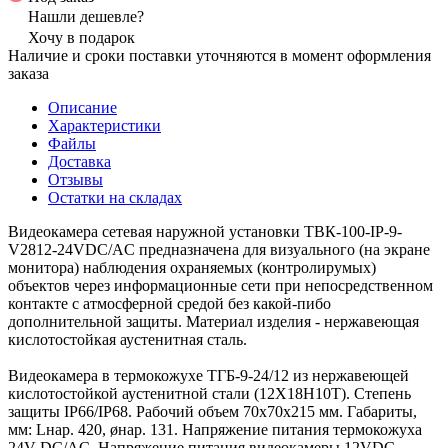
Нашли дешевле?
Хочу в подарок
Наличие и сроки поставки уточняются в момент оформления
заказа
Описание
Характеристики
Файлы
Доставка
Отзывы
Остатки на складах
Видеокамера сетевая наружной установки ТВК-100-IP-9-
V2812-24VDC/AC предназначена для визуального (на экране
монитора) наблюдения охраняемых (контролирумых)
объектов через информационные сети при непосредственном
контакте с атмосферной средой без какой-пибо
дополнительной защиты. Материал изделия - нержавеющая
кислотостойкая аустенитная сталь.
Видеокамера в термокожухе ТГБ-9-24/12 из нержавеющей
кислотостойкой аустенитной стали (12Х18Н10Т). Степень
защиты IP66/IP68. Рабочий объем 70х70х215 мм. Габариты,
мм: Lнар. 420, øнар. 131. Напряжение питания термокожуха
24V DC/AC. Напряжение питания видеокамеры 12VDC.