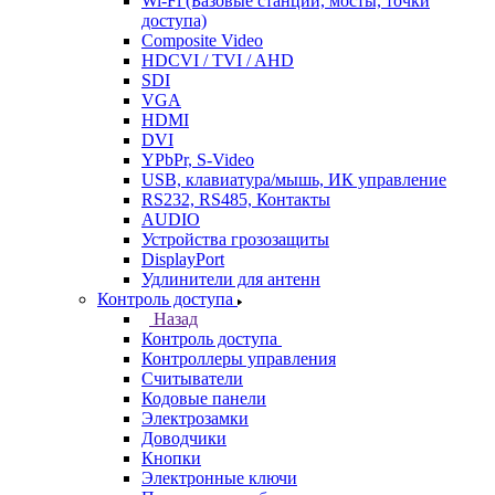
Wi-Fi (Базовые станции, мосты, точки
доступа)
Composite Video
HDCVI / TVI / AHD
SDI
VGA
HDMI
DVI
YPbPr, S-Video
USB, клавиатура/мышь, ИК управление
RS232, RS485, Контакты
AUDIO
Устройства грозозащиты
DisplayPort
Удлинители для антенн
Контроль доступа
Назад
Контроль доступа
Контроллеры управления
Считыватели
Кодовые панели
Электрозамки
Доводчики
Кнопки
Электронные ключи