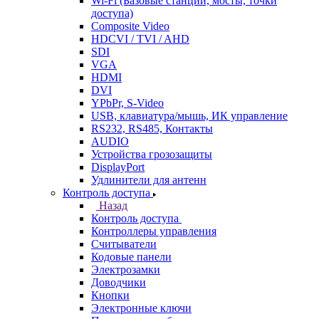
Wi-Fi (Базовые станции, мосты, точки
доступа)
Composite Video
HDCVI / TVI / AHD
SDI
VGA
HDMI
DVI
YPbPr, S-Video
USB, клавиатура/мышь, ИК управление
RS232, RS485, Контакты
AUDIO
Устройства грозозащиты
DisplayPort
Удлинители для антенн
Контроль доступа
Назад
Контроль доступа
Контроллеры управления
Считыватели
Кодовые панели
Электрозамки
Доводчики
Кнопки
Электронные ключи