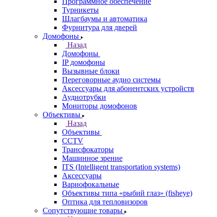
Программное обеспечение
Турникеты
Шлагбаумы и автоматика
Фурнитура для дверей
Домофоны
Назад
Домофоны
IP домофоны
Вызывные блоки
Переговорные аудио системы
Аксессуары для абонентских устройств
Аудиотрубки
Мониторы домофонов
Объективы
Назад
Объективы
CCTV
Трансфокаторы
Машинное зрение
ITS (Intelligent transportation systems)
Аксессуары
Вариофокальные
Объективы типа «рыбий глаз» (fisheye)
Оптика для тепловизоров
Сопутствующие товары