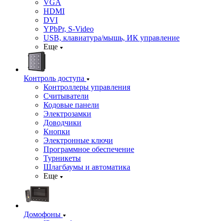
VGA
HDMI
DVI
YPbPr, S-Video
USB, клавиатура/мышь, ИК управление
Еще
Контроль доступа
Контроллеры управления
Считыватели
Кодовые панели
Электрозамки
Доводчики
Кнопки
Электронные ключи
Программное обеспечение
Турникеты
Шлагбаумы и автоматика
Еще
Домофоны