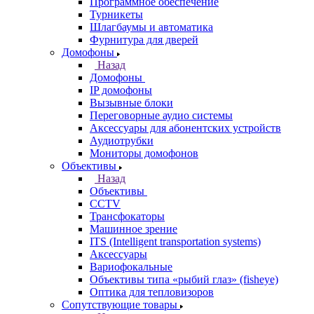
Программное обеспечение
Турникеты
Шлагбаумы и автоматика
Фурнитура для дверей
Домофоны
Назад
Домофоны
IP домофоны
Вызывные блоки
Переговорные аудио системы
Аксессуары для абонентских устройств
Аудиотрубки
Мониторы домофонов
Объективы
Назад
Объективы
CCTV
Трансфокаторы
Машинное зрение
ITS (Intelligent transportation systems)
Аксессуары
Вариофокальные
Объективы типа «рыбий глаз» (fisheye)
Оптика для тепловизоров
Сопутствующие товары