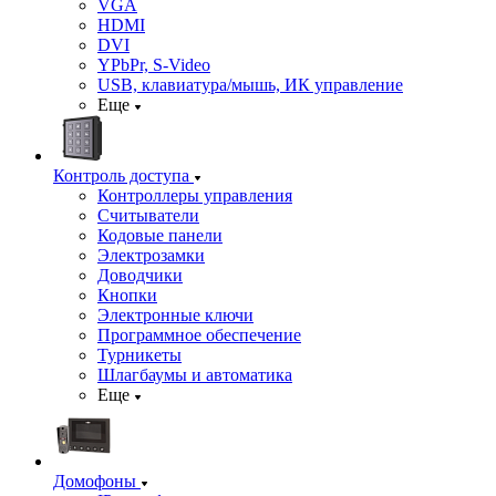
VGA
HDMI
DVI
YPbPr, S-Video
USB, клавиатура/мышь, ИК управление
Еще
Контроль доступа
Контроллеры управления
Считыватели
Кодовые панели
Электрозамки
Доводчики
Кнопки
Электронные ключи
Программное обеспечение
Турникеты
Шлагбаумы и автоматика
Еще
Домофоны