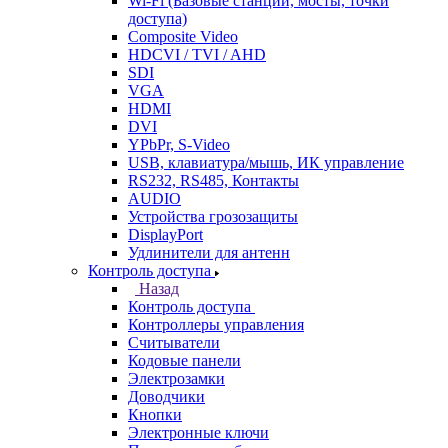
Wi-Fi (Базовые станции, мосты, точки
доступа)
Composite Video
HDCVI / TVI / AHD
SDI
VGA
HDMI
DVI
YPbPr, S-Video
USB, клавиатура/мышь, ИК управление
RS232, RS485, Контакты
AUDIO
Устройства грозозащиты
DisplayPort
Удлинители для антенн
Контроль доступа
Назад
Контроль доступа
Контроллеры управления
Считыватели
Кодовые панели
Электрозамки
Доводчики
Кнопки
Электронные ключи