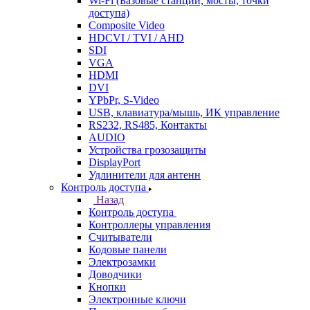
Wi-Fi (Базовые станции, мосты, точки
доступа)
Composite Video
HDCVI / TVI / AHD
SDI
VGA
HDMI
DVI
YPbPr, S-Video
USB, клавиатура/мышь, ИК управление
RS232, RS485, Контакты
AUDIO
Устройства грозозащиты
DisplayPort
Удлинители для антенн
Контроль доступа
Назад
Контроль доступа
Контроллеры управления
Считыватели
Кодовые панели
Электрозамки
Доводчики
Кнопки
Электронные ключи