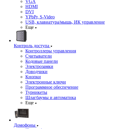
VGA
HDMI
DVI
YPbPr, S-Video
USB, клавиатура/мышь, ИК управление
Еще
Контроль доступа
Контроллеры управления
Считыватели
Кодовые панели
Электрозамки
Доводчики
Кнопки
Электронные ключи
Программное обеспечение
Турникеты
Шлагбаумы и автоматика
Еще
Домофоны