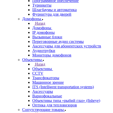
Программное обеспечение
Турникеты
Шлагбаумы и автоматика
Фурнитура для дверей
Домофоны
Назад
Домофоны
IP домофоны
Вызывные блоки
Переговорные аудио системы
Аксессуары для абонентских устройств
Аудиотрубки
Мониторы домофонов
Объективы
Назад
Объективы
CCTV
Трансфокаторы
Машинное зрение
ITS (Intelligent transportation systems)
Аксессуары
Вариофокальные
Объективы типа «рыбий глаз» (fisheye)
Оптика для тепловизоров
Сопутствующие товары