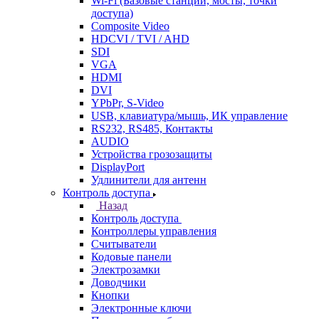
Wi-Fi (Базовые станции, мосты, точки
доступа)
Composite Video
HDCVI / TVI / AHD
SDI
VGA
HDMI
DVI
YPbPr, S-Video
USB, клавиатура/мышь, ИК управление
RS232, RS485, Контакты
AUDIO
Устройства грозозащиты
DisplayPort
Удлинители для антенн
Контроль доступа
Назад
Контроль доступа
Контроллеры управления
Считыватели
Кодовые панели
Электрозамки
Доводчики
Кнопки
Электронные ключи