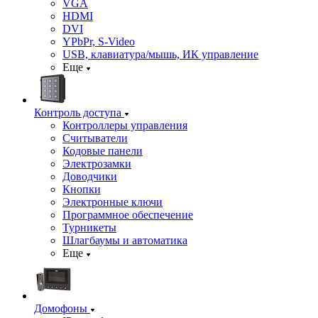
VGA
HDMI
DVI
YPbPr, S-Video
USB, клавиатура/мышь, ИК управление
Еще
Контроль доступа
Контроллеры управления
Считыватели
Кодовые панели
Электрозамки
Доводчики
Кнопки
Электронные ключи
Программное обеспечение
Турникеты
Шлагбаумы и автоматика
Еще
Домофоны