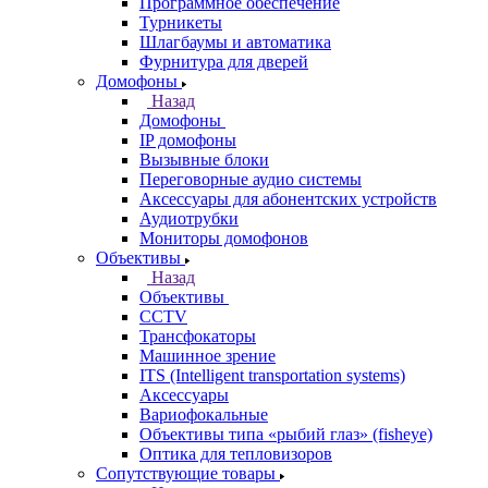
Программное обеспечение
Турникеты
Шлагбаумы и автоматика
Фурнитура для дверей
Домофоны
Назад
Домофоны
IP домофоны
Вызывные блоки
Переговорные аудио системы
Аксессуары для абонентских устройств
Аудиотрубки
Мониторы домофонов
Объективы
Назад
Объективы
CCTV
Трансфокаторы
Машинное зрение
ITS (Intelligent transportation systems)
Аксессуары
Вариофокальные
Объективы типа «рыбий глаз» (fisheye)
Оптика для тепловизоров
Сопутствующие товары