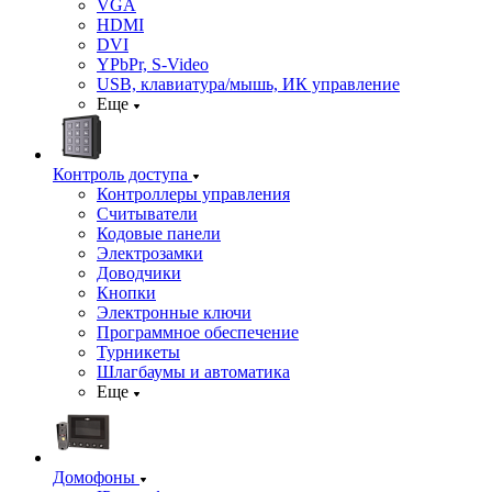
VGA
HDMI
DVI
YPbPr, S-Video
USB, клавиатура/мышь, ИК управление
Еще
Контроль доступа
Контроллеры управления
Считыватели
Кодовые панели
Электрозамки
Доводчики
Кнопки
Электронные ключи
Программное обеспечение
Турникеты
Шлагбаумы и автоматика
Еще
Домофоны