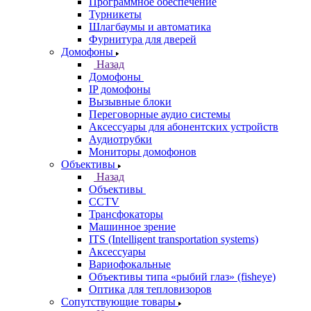
Программное обеспечение
Турникеты
Шлагбаумы и автоматика
Фурнитура для дверей
Домофоны
Назад
Домофоны
IP домофоны
Вызывные блоки
Переговорные аудио системы
Аксессуары для абонентских устройств
Аудиотрубки
Мониторы домофонов
Объективы
Назад
Объективы
CCTV
Трансфокаторы
Машинное зрение
ITS (Intelligent transportation systems)
Аксессуары
Вариофокальные
Объективы типа «рыбий глаз» (fisheye)
Оптика для тепловизоров
Сопутствующие товары