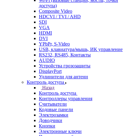
Wi-Fi (Базовые станции, мосты, точки
доступа)
Composite Video
HDCVI / TVI / AHD
SDI
VGA
HDMI
DVI
YPbPr, S-Video
USB, клавиатура/мышь, ИК управление
RS232, RS485, Контакты
AUDIO
Устройства грозозащиты
DisplayPort
Удлинители для антенн
Контроль доступа
Назад
Контроль доступа
Контроллеры управления
Считыватели
Кодовые панели
Электрозамки
Доводчики
Кнопки
Электронные ключи