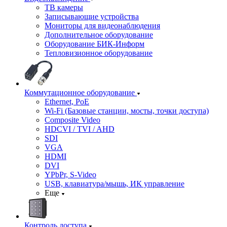
ТВ камеры
Записывающие устройства
Мониторы для видеонаблюдения
Дополнительное оборудование
Оборудование БИК-Информ
Тепловизионное оборудование
Коммутационное оборудование
Ethernet, PoE
Wi-Fi (Базовые станции, мосты, точки доступа)
Composite Video
HDCVI / TVI / AHD
SDI
VGA
HDMI
DVI
YPbPr, S-Video
USB, клавиатура/мышь, ИК управление
Еще
Контроль доступа