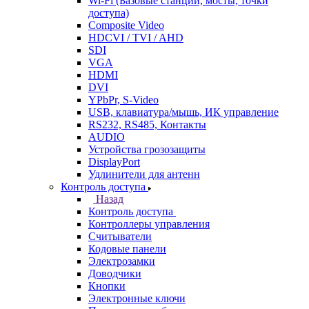
Wi-Fi (Базовые станции, мосты, точки
доступа)
Composite Video
HDCVI / TVI / AHD
SDI
VGA
HDMI
DVI
YPbPr, S-Video
USB, клавиатура/мышь, ИК управление
RS232, RS485, Контакты
AUDIO
Устройства грозозащиты
DisplayPort
Удлинители для антенн
Контроль доступа
Назад
Контроль доступа
Контроллеры управления
Считыватели
Кодовые панели
Электрозамки
Доводчики
Кнопки
Электронные ключи