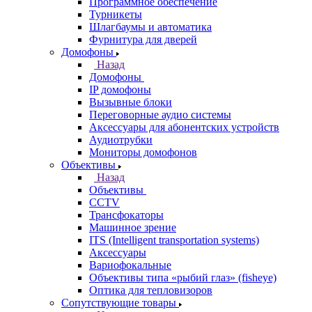
Программное обеспечение
Турникеты
Шлагбаумы и автоматика
Фурнитура для дверей
Домофоны
Назад
Домофоны
IP домофоны
Вызывные блоки
Переговорные аудио системы
Аксессуары для абонентских устройств
Аудиотрубки
Мониторы домофонов
Объективы
Назад
Объективы
CCTV
Трансфокаторы
Машинное зрение
ITS (Intelligent transportation systems)
Аксессуары
Вариофокальные
Объективы типа «рыбий глаз» (fisheye)
Оптика для тепловизоров
Сопутствующие товары