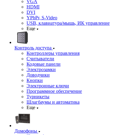
VGA
HDMI
DVI
YPbPr, S-Video
USB, клавиатура/мышь, ИК управление
Еще
Контроль доступа
Контроллеры управления
Считыватели
Кодовые панели
Электрозамки
Доводчики
Кнопки
Электронные ключи
Программное обеспечение
Турникеты
Шлагбаумы и автоматика
Еще
Домофоны