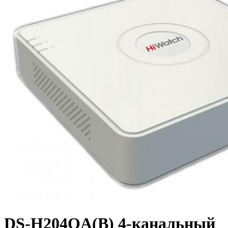
DS-H204QA(B) 4-канальный