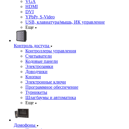
VGA
HDMI
DVI
YPbPr, S-Video
USB, клавиатура/мышь, ИК управление
Еще
Контроль доступа
Контроллеры управления
Считыватели
Кодовые панели
Электрозамки
Доводчики
Кнопки
Электронные ключи
Программное обеспечение
Турникеты
Шлагбаумы и автоматика
Еще
Домофоны