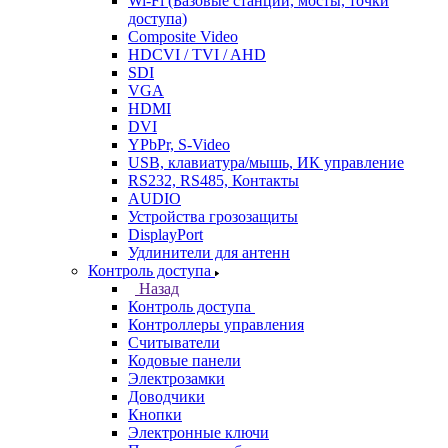
Wi-Fi (Базовые станции, мосты, точки
доступа)
Composite Video
HDCVI / TVI / AHD
SDI
VGA
HDMI
DVI
YPbPr, S-Video
USB, клавиатура/мышь, ИК управление
RS232, RS485, Контакты
AUDIO
Устройства грозозащиты
DisplayPort
Удлинители для антенн
Контроль доступа
Назад
Контроль доступа
Контроллеры управления
Считыватели
Кодовые панели
Электрозамки
Доводчики
Кнопки
Электронные ключи