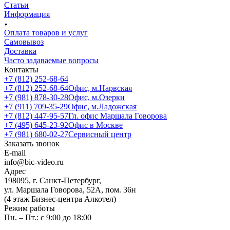
Статьи
Информация
Оплата товаров и услуг
Самовывоз
Доставка
Часто задаваемые вопросы
Контакты
+7 (812) 252-68-64
+7 (812) 252-68-64
Офис, м.Нарвская
+7 (981) 878-30-28
Офис, м.Озерки
+7 (911) 709-35-29
Офис, м.Ладожская
+7 (812) 447-95-57
Гл. офис Маршала Говорова
+7 (495) 645-23-92
Офис в Москве
+7 (981) 680-02-27
Сервисный центр
Заказать звонок
E-mail
info@bic-video.ru
Адрес
198095, г. Санкт-Петербург,
ул. Маршала Говорова, 52А, пом. 36н
(4 этаж Бизнес-центра Алкотел)
Режим работы
Пн. – Пт.: с 9:00 до 18:00