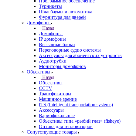
Программное обеспечение
Турникеты
Шлагбаумы и автоматика
Фурнитура для дверей
Домофоны
Назад
Домофоны
IP домофоны
Вызывные блоки
Переговорные аудио системы
Аксессуары для абонентских устройств
Аудиотрубки
Мониторы домофонов
Объективы
Назад
Объективы
CCTV
Трансфокаторы
Машинное зрение
ITS (Intelligent transportation systems)
Аксессуары
Вариофокальные
Объективы типа «рыбий глаз» (fisheye)
Оптика для тепловизоров
Сопутствующие товары