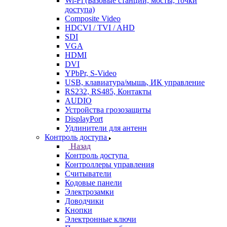
Wi-Fi (Базовые станции, мосты, точки
доступа)
Composite Video
HDCVI / TVI / AHD
SDI
VGA
HDMI
DVI
YPbPr, S-Video
USB, клавиатура/мышь, ИК управление
RS232, RS485, Контакты
AUDIO
Устройства грозозащиты
DisplayPort
Удлинители для антенн
Контроль доступа
Назад
Контроль доступа
Контроллеры управления
Считыватели
Кодовые панели
Электрозамки
Доводчики
Кнопки
Электронные ключи