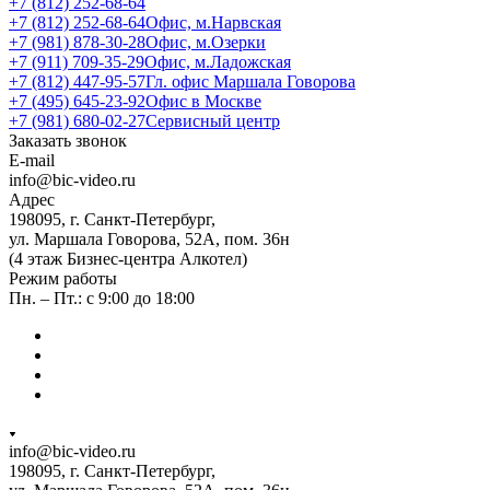
+7 (812) 252-68-64
+7 (812) 252-68-64
Офис, м.Нарвская
+7 (981) 878-30-28
Офис, м.Озерки
+7 (911) 709-35-29
Офис, м.Ладожская
+7 (812) 447-95-57
Гл. офис Маршала Говорова
+7 (495) 645-23-92
Офис в Москве
+7 (981) 680-02-27
Сервисный центр
Заказать звонок
E-mail
info@bic-video.ru
Адрес
198095, г. Санкт-Петербург,
ул. Маршала Говорова, 52А, пом. 36н
(4 этаж Бизнес-центра Алкотел)
Режим работы
Пн. – Пт.: с 9:00 до 18:00
info@bic-video.ru
198095, г. Санкт-Петербург,