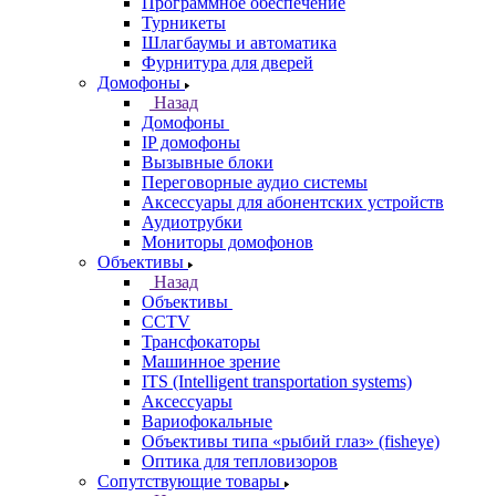
Программное обеспечение
Турникеты
Шлагбаумы и автоматика
Фурнитура для дверей
Домофоны
Назад
Домофоны
IP домофоны
Вызывные блоки
Переговорные аудио системы
Аксессуары для абонентских устройств
Аудиотрубки
Мониторы домофонов
Объективы
Назад
Объективы
CCTV
Трансфокаторы
Машинное зрение
ITS (Intelligent transportation systems)
Аксессуары
Вариофокальные
Объективы типа «рыбий глаз» (fisheye)
Оптика для тепловизоров
Сопутствующие товары