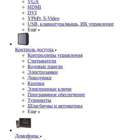
VGA
HDMI
DVI
YPbPr, S-Video
USB, клавиатура/мышь, ИК управление
Еще
Контроль доступа
Контроллеры управления
Считыватели
Кодовые панели
Электрозамки
Доводчики
Кнопки
Электронные ключи
Программное обеспечение
Турникеты
Шлагбаумы и автоматика
Еще
Домофоны