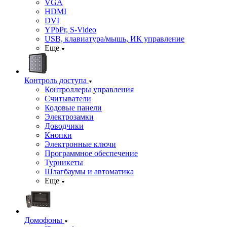
VGA
HDMI
DVI
YPbPr, S-Video
USB, клавиатура/мышь, ИК управление
Еще
Контроль доступа
Контроллеры управления
Считыватели
Кодовые панели
Электрозамки
Доводчики
Кнопки
Электронные ключи
Программное обеспечение
Турникеты
Шлагбаумы и автоматика
Еще
Домофоны