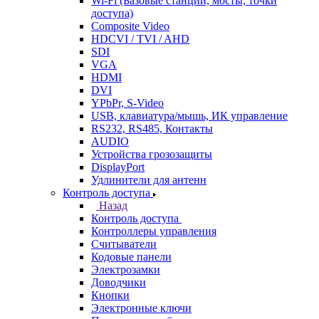
Wi-Fi (Базовые станции, мосты, точки
доступа)
Composite Video
HDCVI / TVI / AHD
SDI
VGA
HDMI
DVI
YPbPr, S-Video
USB, клавиатура/мышь, ИК управление
RS232, RS485, Контакты
AUDIO
Устройства грозозащиты
DisplayPort
Удлинители для антенн
Контроль доступа
Назад
Контроль доступа
Контроллеры управления
Считыватели
Кодовые панели
Электрозамки
Доводчики
Кнопки
Электронные ключи