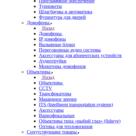
Программное обеспечение
Турникеты
Шлагбаумы и автоматика
Фурнитура для дверей
Домофоны
Назад
Домофоны
IP домофоны
Вызывные блоки
Переговорные аудио системы
Аксессуары для абонентских устройств
Аудиотрубки
Мониторы домофонов
Объективы
Назад
Объективы
CCTV
Трансфокаторы
Машинное зрение
ITS (Intelligent transportation systems)
Аксессуары
Вариофокальные
Объективы типа «рыбий глаз» (fisheye)
Оптика для тепловизоров
Сопутствующие товары