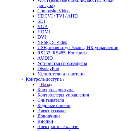
Wi-Fi (Базовые станции, мосты, точки
доступа)
Composite Video
HDCVI / TVI / AHD
SDI
VGA
HDMI
DVI
YPbPr, S-Video
USB, клавиатура/мышь, ИК управление
RS232, RS485, Контакты
AUDIO
Устройства грозозащиты
DisplayPort
Удлинители для антенн
Контроль доступа
Назад
Контроль доступа
Контроллеры управления
Считыватели
Кодовые панели
Электрозамки
Доводчики
Кнопки
Электронные ключи