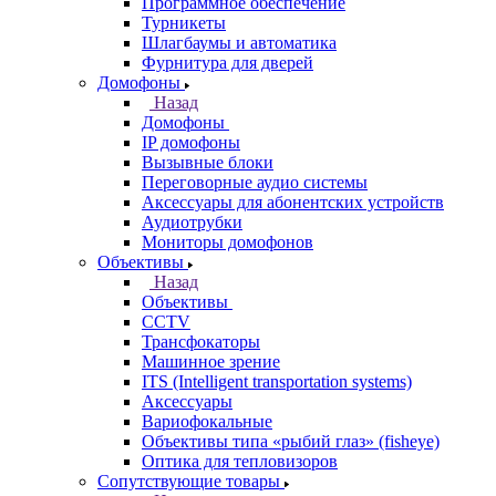
Программное обеспечение
Турникеты
Шлагбаумы и автоматика
Фурнитура для дверей
Домофоны
Назад
Домофоны
IP домофоны
Вызывные блоки
Переговорные аудио системы
Аксессуары для абонентских устройств
Аудиотрубки
Мониторы домофонов
Объективы
Назад
Объективы
CCTV
Трансфокаторы
Машинное зрение
ITS (Intelligent transportation systems)
Аксессуары
Вариофокальные
Объективы типа «рыбий глаз» (fisheye)
Оптика для тепловизоров
Сопутствующие товары