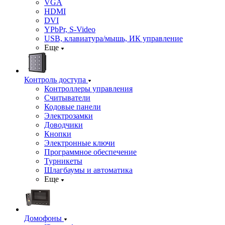
VGA
HDMI
DVI
YPbPr, S-Video
USB, клавиатура/мышь, ИК управление
Еще
Контроль доступа
Контроллеры управления
Считыватели
Кодовые панели
Электрозамки
Доводчики
Кнопки
Электронные ключи
Программное обеспечение
Турникеты
Шлагбаумы и автоматика
Еще
Домофоны