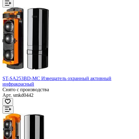
ST-SA253BD-MC Извещатель охранный активный
инфракрасный
Снято с производства
Арт.
smkd0442