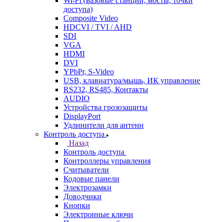
Wi-Fi (Базовые станции, мосты, точки
доступа)
Composite Video
HDCVI / TVI / AHD
SDI
VGA
HDMI
DVI
YPbPr, S-Video
USB, клавиатура/мышь, ИК управление
RS232, RS485, Контакты
AUDIO
Устройства грозозащиты
DisplayPort
Удлинители для антенн
Контроль доступа
Назад
Контроль доступа
Контроллеры управления
Считыватели
Кодовые панели
Электрозамки
Доводчики
Кнопки
Электронные ключи