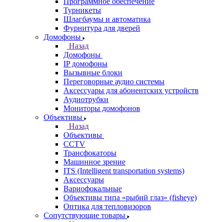
Программное обеспечение
Турникеты
Шлагбаумы и автоматика
Фурнитура для дверей
Домофоны
Назад
Домофоны
IP домофоны
Вызывные блоки
Переговорные аудио системы
Аксессуары для абонентских устройств
Аудиотрубки
Мониторы домофонов
Объективы
Назад
Объективы
CCTV
Трансфокаторы
Машинное зрение
ITS (Intelligent transportation systems)
Аксессуары
Вариофокальные
Объективы типа «рыбий глаз» (fisheye)
Оптика для тепловизоров
Сопутствующие товары