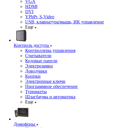
VGA
HDMI
DVI
YPbPr, S-Video
USB, клавиатура/мышь, ИК управление
Еще
Контроль доступа
Контроллеры управления
Считыватели
Кодовые панели
Электрозамки
Доводчики
Кнопки
Электронные ключи
Программное обеспечение
Турникеты
Шлагбаумы и автоматика
Еще
Домофоны