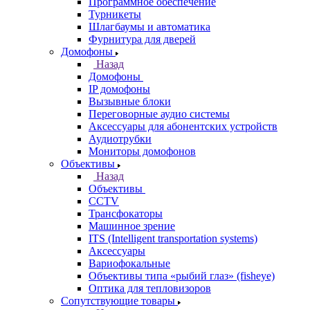
Программное обеспечение
Турникеты
Шлагбаумы и автоматика
Фурнитура для дверей
Домофоны
Назад
Домофоны
IP домофоны
Вызывные блоки
Переговорные аудио системы
Аксессуары для абонентских устройств
Аудиотрубки
Мониторы домофонов
Объективы
Назад
Объективы
CCTV
Трансфокаторы
Машинное зрение
ITS (Intelligent transportation systems)
Аксессуары
Вариофокальные
Объективы типа «рыбий глаз» (fisheye)
Оптика для тепловизоров
Сопутствующие товары