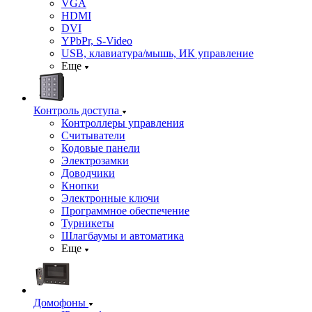
VGA
HDMI
DVI
YPbPr, S-Video
USB, клавиатура/мышь, ИК управление
Еще
Контроль доступа
Контроллеры управления
Считыватели
Кодовые панели
Электрозамки
Доводчики
Кнопки
Электронные ключи
Программное обеспечение
Турникеты
Шлагбаумы и автоматика
Еще
Домофоны