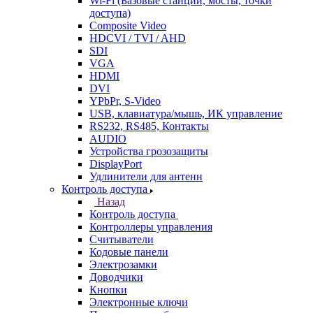
Wi-Fi (Базовые станции, мосты, точки
доступа)
Composite Video
HDCVI / TVI / AHD
SDI
VGA
HDMI
DVI
YPbPr, S-Video
USB, клавиатура/мышь, ИК управление
RS232, RS485, Контакты
AUDIO
Устройства грозозащиты
DisplayPort
Удлинители для антенн
Контроль доступа
Назад
Контроль доступа
Контроллеры управления
Считыватели
Кодовые панели
Электрозамки
Доводчики
Кнопки
Электронные ключи