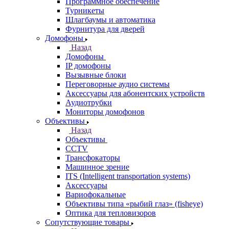
Программное обеспечение
Турникеты
Шлагбаумы и автоматика
Фурнитура для дверей
Домофоны
Назад
Домофоны
IP домофоны
Вызывные блоки
Переговорные аудио системы
Аксессуары для абонентских устройств
Аудиотрубки
Мониторы домофонов
Объективы
Назад
Объективы
CCTV
Трансфокаторы
Машинное зрение
ITS (Intelligent transportation systems)
Аксессуары
Вариофокальные
Объективы типа «рыбий глаз» (fisheye)
Оптика для тепловизоров
Сопутствующие товары