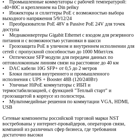
• Промышленные коммутаторы с рабочей температурой:
-40+80C и креплением на Din рейку
• Инжекторы и сплиттеры PoE с возможностью выбора
выходного напряжения 5/9/12/24
• Преобразователи PoE 48V в Passive PoE 24V для точек
доступа
• Медиаконвертеры Gigabit Ethernet с входом для резервного
питания и с возможностью установки в шасси
• Грозозащита PoE в уличном и внутреннем исполнении для
сетей с пропускной способностью до 1000 Мбит/сек
• Оптические SFP модули для передачи данных по
оптоволоконным линиям связи на расстояние до 40 км
• DAC кабели 10G SFP+ от 0,5 до 2 метров
• Блоки питания внутреннего и промышленного
исполнения с UPS + Booster 48В (120/240Вт)
• Уличные HiPoE коммутаторы c ИБП и
термостабилизацией, с функцией "Теплый старт" и
грозозащитой в корпусе из полиэстера.
• Мультимедийные решения по коммутации VGA, HDMI,
USB
Сетевые компоненты российской торговой марки NST
востребованы у интернет-провайдеров, операторов связи,
компаний из различных сфер бизнеса, где требования
достаточно высоки