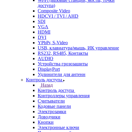
Wi-Fi (Базовые станции, мосты, точки
доступа)
Composite Video
HDCVI / TVI / AHD
SDI
VGA
HDMI
DVI
YPbPr, S-Video
USB, клавиатура/мышь, ИК управление
RS232, RS485, Контакты
AUDIO
Устройства грозозащиты
DisplayPort
Удлинители для антенн
Контроль доступа
Назад
Контроль доступа
Контроллеры управления
Считыватели
Кодовые панели
Электрозамки
Доводчики
Кнопки
Электронные ключи