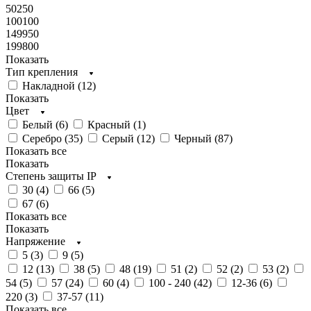
50250
100100
149950
199800
Показать
Тип крепления
Накладной (
12
)
Показать
Цвет
Белый (
6
)
Красный (
1
)
Серебро (
35
)
Серый (
12
)
Черный (
87
)
Показать все
Показать
Степень защиты IP
30 (
4
)
66 (
5
)
67 (
6
)
Показать все
Показать
Напряжение
5 (
3
)
9 (
5
)
12 (
13
)
38 (
5
)
48 (
19
)
51 (
2
)
52 (
2
)
53 (
2
)
54 (
5
)
57 (
24
)
60 (
4
)
100 - 240 (
42
)
12-36 (
6
)
220 (
3
)
37-57 (
11
)
Показать все