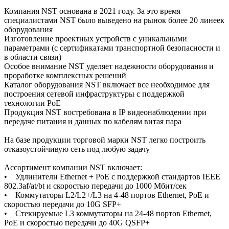
Компания NST основана в 2021 году. За это время
специалистами NST было выведено на рынок более 20 линеек
оборудования
Изготовление проектных устройств с уникальными
параметрами (с сертификатами транспортной безопасности и
в области связи)
Особое внимание NST уделяет надежности оборудования и
проработке комплексных решений
Каталог оборудования NST включает все необходимое для
построения сетевой инфраструктуры с поддержкой
технологии PoE
Продукция NST востребована в IP видеонаблюдении при
передаче питания и данных по кабелям витая пара
На базе продукции торговой марки NST легко построить
отказоустойчивую сеть под любую задачу
Ассортимент компании NST включает:
• Удлинители Ethernet + PoE с поддержкой стандартов IEEE
802.3af/at/bt и скоростью передачи до 1000 Мбит/сек
• Коммутаторы L2/L2+/L3 на 4-48 портов Ethernet, PoE и
скоростью передачи до 10G SFP+
• Стекируемые L3 коммутаторы на 24-48 портов Ethernet,
PoE и скоростью передачи до 40G QSFP+