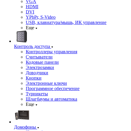
VGA
HDMI
DVI
YPbPr, S-Video
USB, клавиатура/мышь, ИК управление
Еще
Контроль доступа
Контроллеры управления
Считыватели
Кодовые панели
Электрозамки
Доводчики
Кнопки
Электронные ключи
Программное обеспечение
Турникеты
Шлагбаумы и автоматика
Еще
Домофоны