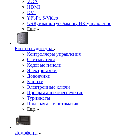
VGA
HDMI
DVI
YPbPr, S-Video
USB, клавиатура/мышь, ИК управление
Еще
Контроль доступа
Контроллеры управления
Считыватели
Кодовые панели
Электрозамки
Доводчики
Кнопки
Электронные ключи
Программное обеспечение
Турникеты
Шлагбаумы и автоматика
Еще
Домофоны