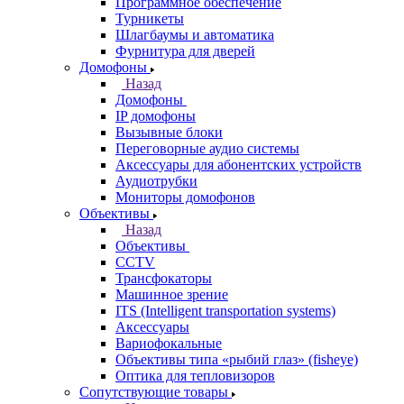
Программное обеспечение
Турникеты
Шлагбаумы и автоматика
Фурнитура для дверей
Домофоны
Назад
Домофоны
IP домофоны
Вызывные блоки
Переговорные аудио системы
Аксессуары для абонентских устройств
Аудиотрубки
Мониторы домофонов
Объективы
Назад
Объективы
CCTV
Трансфокаторы
Машинное зрение
ITS (Intelligent transportation systems)
Аксессуары
Вариофокальные
Объективы типа «рыбий глаз» (fisheye)
Оптика для тепловизоров
Сопутствующие товары