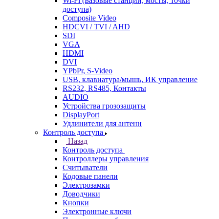
Wi-Fi (Базовые станции, мосты, точки
доступа)
Composite Video
HDCVI / TVI / AHD
SDI
VGA
HDMI
DVI
YPbPr, S-Video
USB, клавиатура/мышь, ИК управление
RS232, RS485, Контакты
AUDIO
Устройства грозозащиты
DisplayPort
Удлинители для антенн
Контроль доступа
Назад
Контроль доступа
Контроллеры управления
Считыватели
Кодовые панели
Электрозамки
Доводчики
Кнопки
Электронные ключи